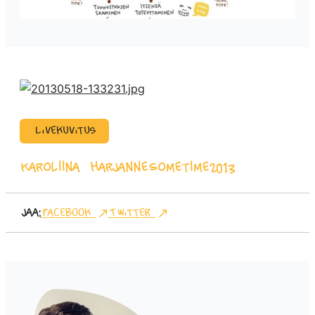
Livekuvitus
Karoliina Harjanne
Sometime2013
Jaa:
Facebook
Twitter