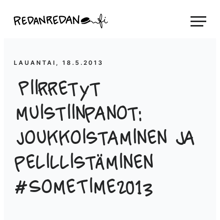
Siirry
Linda Saukko-Rauta, Redanredan Oy
suoraan
Livekuvitusta
sisältöön
ja
piirrosvideoita
LAUANTAI, 18.5.2013
Piirretyt
muistiinpanot:
Joukkoistaminen ja
pelillistäminen
#SomeTime2013