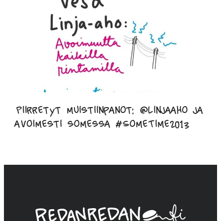
Piirretyt muistiinpanot: @linjaaho ja
avoimesti somessa #SomeTime2013
Linda
Saukko-