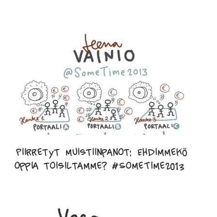
Piirretyt muistiinpanot: Ehdimmekö
oppia toisiltamme? #SomeTime2013