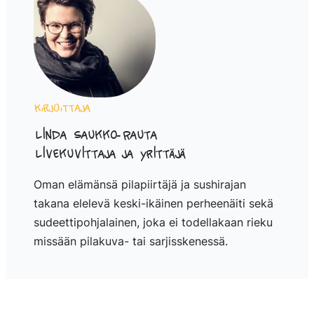
Kirjoittaja
Linda Saukko-Rauta
Livekuvittaja ja yrittäjä
Oman elämänsä pilapiirtäjä ja sushirajan
takana elelevä keski-ikäinen perheenäiti sekä
sudeettipohjalainen, joka ei todellakaan rieku
missään pilakuva- tai sarjisskenessä.