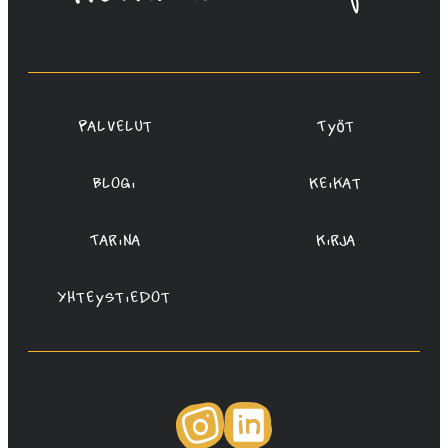
Rauta,
Redanredan
Oy
Palvelut
Työt
Blogi
Keikat
Tarina
Kirja
Yhteystiedot
Instagram
LinkedIn