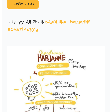
Livekuvitus
Liittyy aiheisiin:
Karoliina Harjanne
Sometime2013