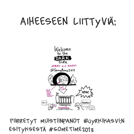
Aiheeseen liittyviä:
Piirretyt muistiinpanot @jyrkikasvi:n
esityksestä #SomeTime2013