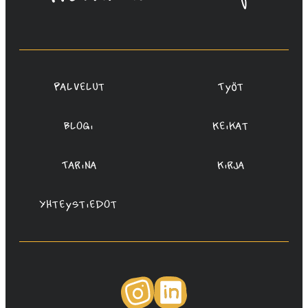
Rauta,
Redanredan
Oy
Palvelut
Työt
Blogi
Keikat
Tarina
Kirja
Yhteystiedot
Instagram
LinkedIn