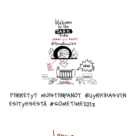
Piirretyt muistiinpanot @jyrkikasvi:n
esityksestä #SomeTime2013