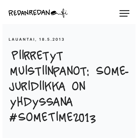
Siirry
Linda Saukko-Rauta, Redanredan Oy
suoraan
Livekuvitusta
sisältöön
ja
piirrosvideoita
LAUANTAI, 18.5.2013
Piirretyt
muistiinpanot: Some-
juridiikka on
yhdyssana
#SomeTime2013