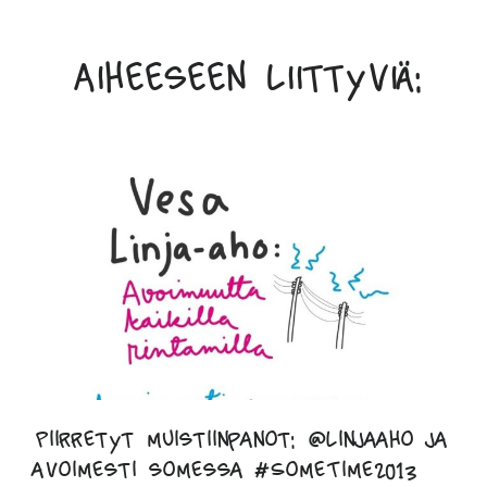
Aiheeseen liittyviä:
Piirretyt muistiinpanot: @linjaaho ja
avoimesti somessa #SomeTime2013