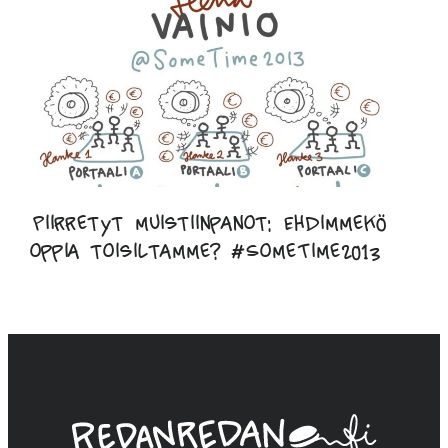
Piirretyt muistiinpanot: Ehdimmekö
oppia toisiltamme? #SomeTime2013
Linda
Saukko-