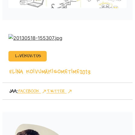
Livekuvitus
Elina Koivumäki
Sometime2013
Jaa:
Facebook
Twitter