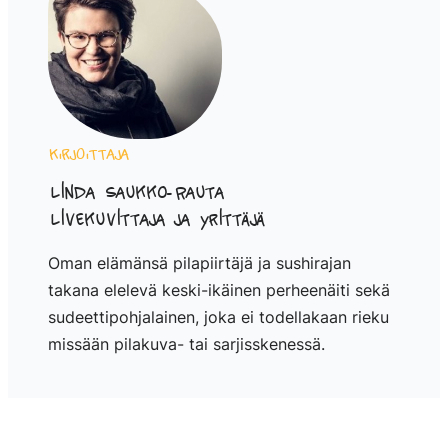
Kirjoittaja
Linda Saukko-Rauta
Livekuvittaja ja yrittäjä
Oman elämänsä pilapiirtäjä ja sushirajan
takana elelevä keski-ikäinen perheenäiti sekä
sudeettipohjalainen, joka ei todellakaan rieku
missään pilakuva- tai sarjisskenessä.