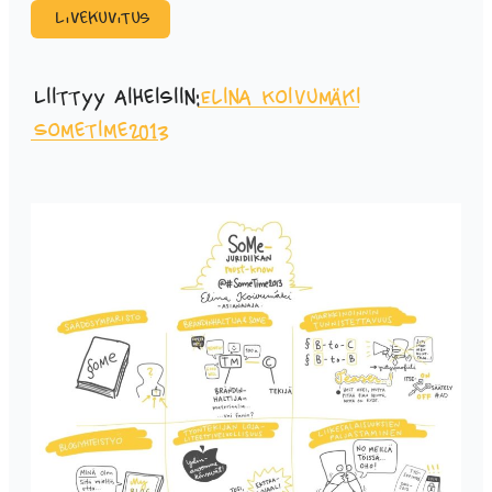
Livekuvitus
Liittyy aiheisiin:
Elina Koivumäki
Sometime2013