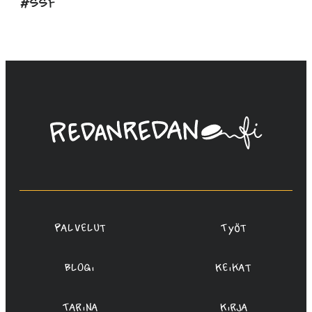
#ssf
Linda
Saukko-
Rauta,
Redanredan
Oy
Palvelut
Työt
Blogi
Keikat
Tarina
Kirja