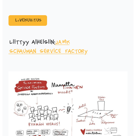
Livekuvitus
Liittyy aiheisiin:
JAMK
Schauman Service Factory