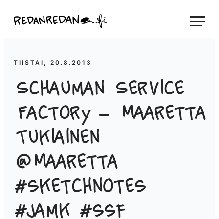
Siirry
Linda Saukko-Rauta, Redanredan Oy
suoraan
Livekuvitusta
sisältöön
ja
piirrosvideoita
TIISTAI, 20.8.2013
Schauman Service
Factory – Maaretta
Tukiainen
@Maaretta
#sketchnotes
#jamk #ssf