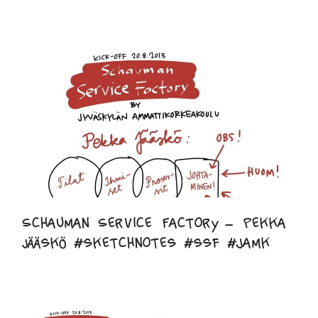
Schauman Service Factory – Pekka
Jääskö #sketchnotes #ssf #jamk