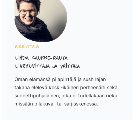
Kirjoittaja
Linda Saukko-Rauta
Livekuvittaja ja yrittäjä
Oman elämänsä pilapiirtäjä ja sushirajan
takana elelevä keski-ikäinen perheenäiti sekä
sudeettipohjalainen, joka ei todellakaan rieku
missään pilakuva- tai sarjisskenessä.