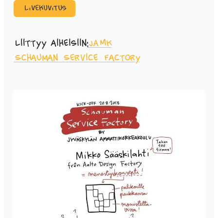
Livekuvitus
Liittyy aiheisiin:
JAMK
Schauman Service Factory