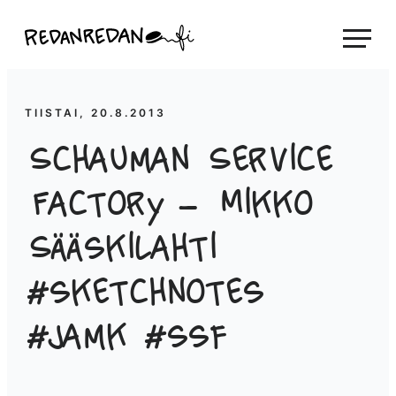
Siirry
Linda Saukko-Rauta, Redanredan Oy
suoraan
Livekuvitusta
sisältöön
ja
piirrosvideoita
TIISTAI, 20.8.2013
Schauman Service
Factory – Mikko
Sääskilahti
#sketchnotes
#jamk #ssf