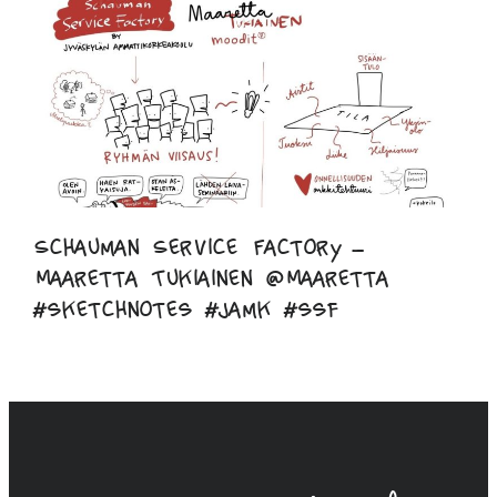
Schauman Service Factory –
Maaretta Tukiainen @Maaretta
#sketchnotes #jamk #ssf