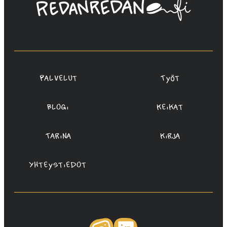
Linda
Saukko-
Rauta,
Redanredan
Oy
Palvelut
Työt
Blogi
Keikat
Tarina
Kirja
Yhteystiedot
Instagram
LinkedIn