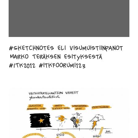
#Sketchnotes eli visumuistiinpanot
Marko Teräksen esityksestä
#ITK2012 #itkfoorumi123