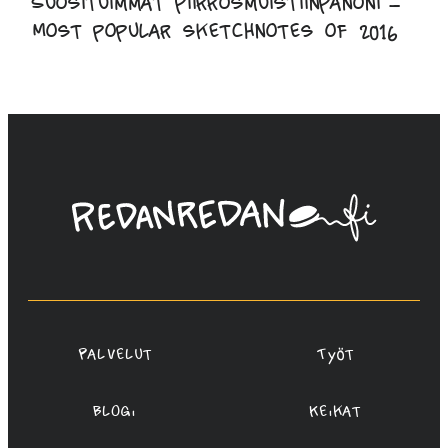
Suosituimmat piirrosmuistiinpanoni –
Most popular sketchnotes of 2016
Linda
Saukko-
Rauta,
Redanredan
Oy
Palvelut
Työt
Blogi
Keikat