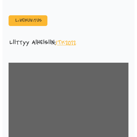
Livekuvitus
Liittyy aiheisiin:
ITK2012