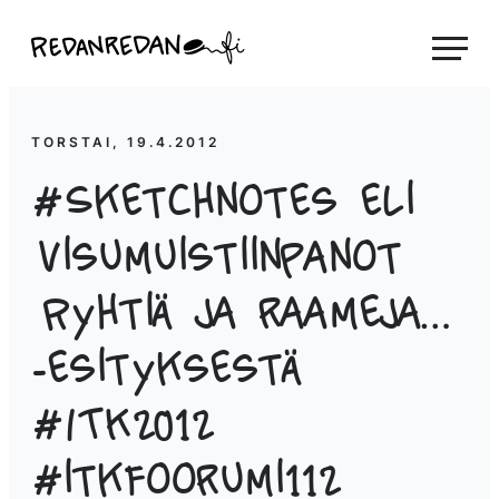
Siirry
Linda Saukko-Rauta, Redanredan Oy
suoraan
Livekuvitusta
sisältöön
ja
piirrosvideoita
TORSTAI, 19.4.2012
#Sketchnotes eli
visumuistiinpanot
Ryhtiä ja raameja…
-esityksestä
#ITK2012
#itkfoorumi112