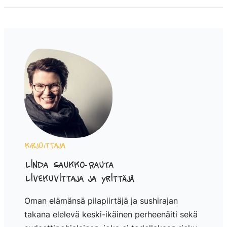
Kirjoittaja
Linda Saukko-Rauta
Livekuvittaja ja yrittäjä
Oman elämänsä pilapiirtäjä ja sushirajan
takana elelevä keski-ikäinen perheenäiti sekä