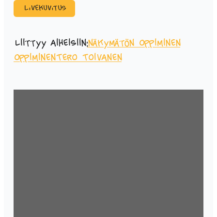
Livekuvitus
Liittyy aiheisiin:
näkymätön oppiminen
oppiminen
Tero Toivanen