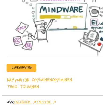
Livekuvitus
näkymätön oppiminen
oppiminen
Tero Toivanen
Jaa:
Facebook
Twitter