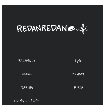
Linda
Saukko-
Rauta,
Redanredan
Oy
Palvelut
Työt
Blogi
Keikat
Tarina
Kirja
Yhteystiedot