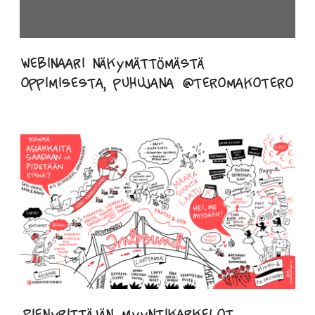
Webinaari näkymättömästä
oppimisesta, puhujana @teromakotero