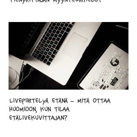
Pienyrittäjän myyntikarkelot
Livepiirtelyä etänä – mitä ottaa
huomioon, kun tilaa
etälivekuvittajan?