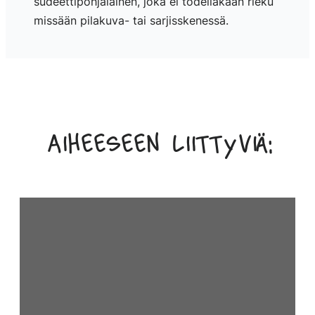
sudeettipohjalainen, joka ei todellakaan rieku
missään pilakuva- tai sarjisskenessä.
Aiheeseen liittyviä: