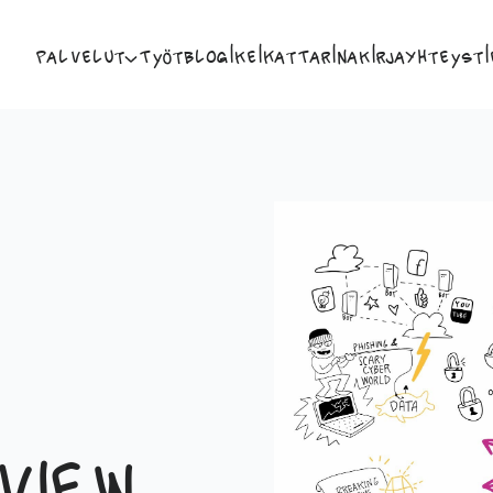
Palvelut
Työt
Blogi
Keikat
Tarina
Kirja
Yhteysti