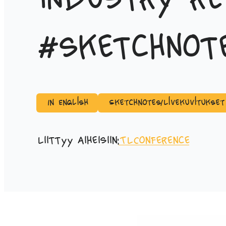
industry re
#sketchnot
In English
Sketchnotes/Livekuvitukset
Liittyy aiheisiin:
TLConference