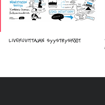
Livekuvittajan syystryskööt