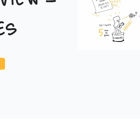
view –
es