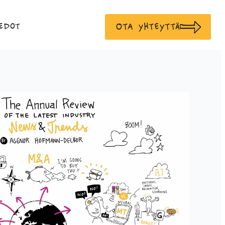
Ota yhteyttä
edot