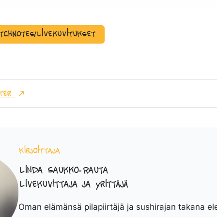
tchnotes/Livekuvitukset
ter
Kirjoittaja
Linda Saukko-Rauta
Livekuvittaja ja yrittäjä
Oman elämänsä pilapiirtäjä ja sushirajan takana el