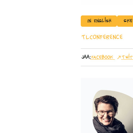
In English
Ske
TLConference
Jaa:
Facebook
Twit