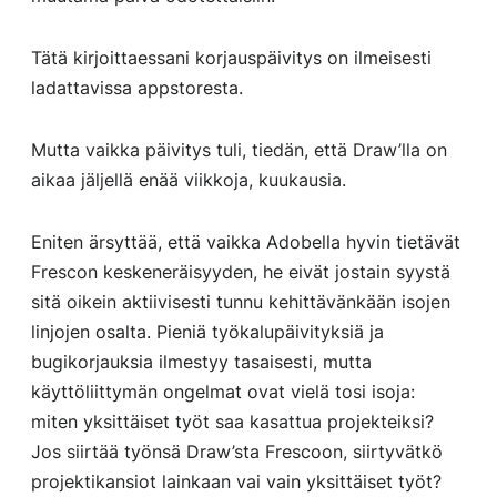
Tätä kirjoittaessani korjauspäivitys on ilmeisesti
ladattavissa appstoresta.
Mutta vaikka päivitys tuli, tiedän, että Draw’lla on
aikaa jäljellä enää viikkoja, kuukausia.
Eniten ärsyttää, että vaikka Adobella hyvin tietävät
Frescon keskeneräisyyden, he eivät jostain syystä
sitä oikein aktiivisesti tunnu kehittävänkään isojen
linjojen osalta. Pieniä työkalupäivityksiä ja
bugikorjauksia ilmestyy tasaisesti, mutta
käyttöliittymän ongelmat ovat vielä tosi isoja:
miten yksittäiset työt saa kasattua projekteiksi?
Jos siirtää työnsä Draw’sta Frescoon, siirtyvätkö
projektikansiot lainkaan vai vain yksittäiset työt?