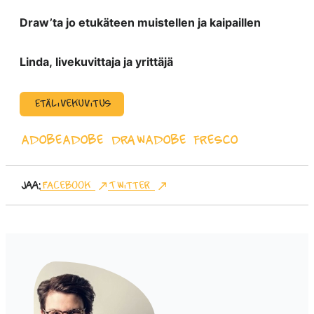
Draw’ta jo etukäteen muistellen ja kaipaillen
Linda, livekuvittaja ja yrittäjä
Etälivekuvitus
Adobe
Adobe Draw
Adobe fresco
Jaa:
Facebook
Twitter