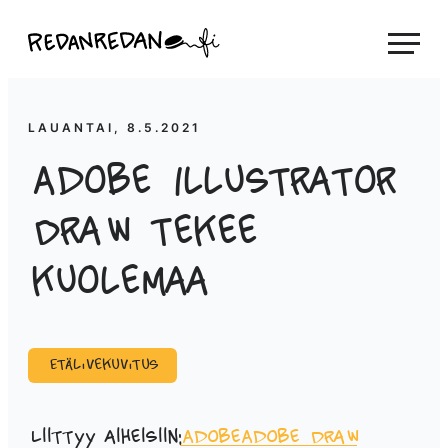
Siirry
Linda Saukko-Rauta, Redanredan Oy
suoraan
Livekuvitusta
sisältöön
ja
piirrosvideoita
LAUANTAI, 8.5.2021
Adobe Illustrator
Draw tekee
kuolemaa
Etälivekuvitus
Liittyy aiheisiin:
Adobe
Adobe Draw