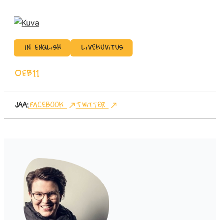
In English
Livekuvitus
OEB11
Jaa:
Facebook
Twitter