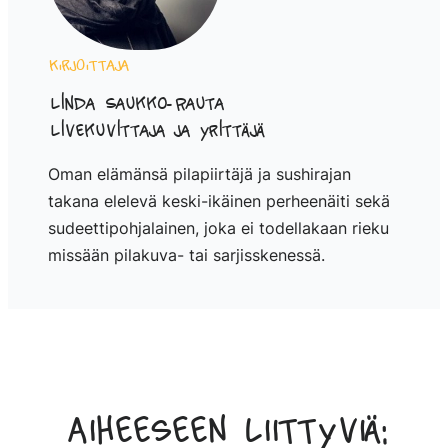
Kirjoittaja
Linda Saukko-Rauta
Livekuvittaja ja yrittäjä
Oman elämänsä pilapiirtäjä ja sushirajan
takana elelevä keski-ikäinen perheenäiti sekä
sudeettipohjalainen, joka ei todellakaan rieku
missään pilakuva- tai sarjisskenessä.
Aiheeseen liittyviä: