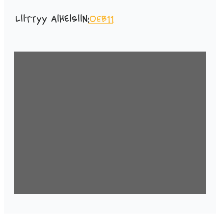
Liittyy aiheisiin:
OEB11