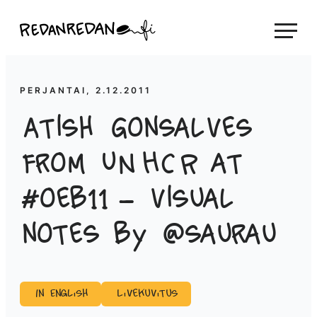
Siirry
Linda Saukko-Rauta, Redanredan Oy
suoraan
Livekuvitusta
sisältöön
ja
piirrosvideoita
PERJANTAI, 2.12.2011
Atish Gonsalves
from UNHCR at
#oeb11 – visual
notes by @saurau
In English
Livekuvitus