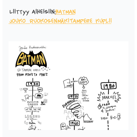
Liittyy aiheisiin:
Batman
Jouko Ruokosenmäki
Tampere kuplii