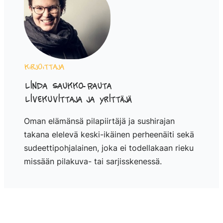
Kirjoittaja
Linda Saukko-Rauta
Livekuvittaja ja yrittäjä
Oman elämänsä pilapiirtäjä ja sushirajan
takana elelevä keski-ikäinen perheenäiti sekä
sudeettipohjalainen, joka ei todellakaan rieku
missään pilakuva- tai sarjisskenessä.