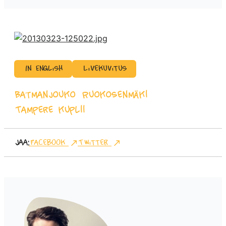
In English
Livekuvitus
Batman
Jouko Ruokosenmäki
Tampere kuplii
Jaa:
Facebook
Twitter