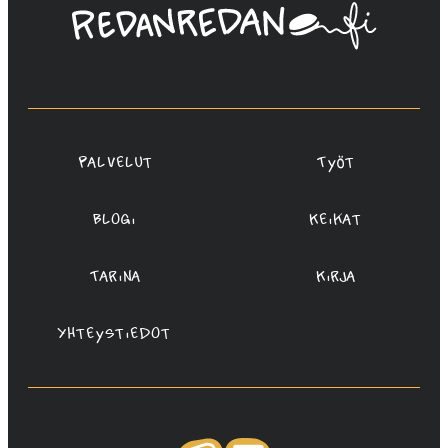
Linda
Saukko-
Rauta,
Redanredan
Oy
Palvelut
Työt
Blogi
Keikat
Tarina
Kirja
Yhteystiedot