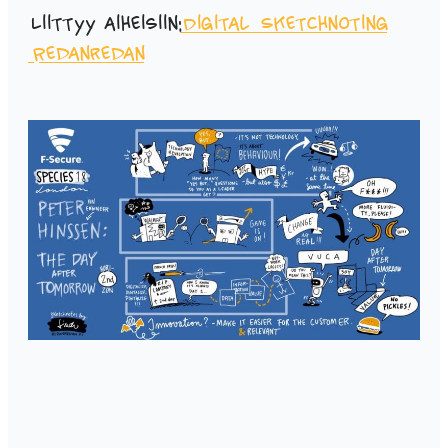
Liittyy aiheisiin:
Digital Sketchnoting
Redanredan