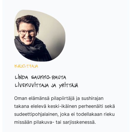
Kirjoittaja
Linda Saukko-Rauta
Livekuvittaja ja yrittäjä
Oman elämänsä pilapiirtäjä ja sushirajan
takana elelevä keski-ikäinen perheenäiti sekä
sudeettipohjalainen, joka ei todellakaan rieku
missään pilakuva- tai sarjisskenessä.