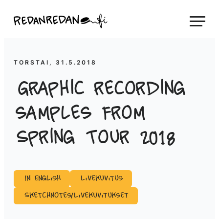
Siirry
Linda Saukko-Rauta, Redanredan Oy
suoraan
Livekuvitusta
sisältöön
ja
piirrosvideoita
TORSTAI, 31.5.2018
Graphic recording
samples from
Spring Tour 2018
In English
Livekuvitus
Sketchnotes/Livekuvitukset