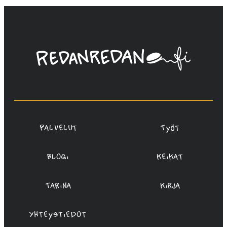
Linda
Saukko-
Rauta,
Redanredan
Oy
Palvelut
Työt
Blogi
Keikat
Tarina
Kirja
Yhteystiedot