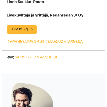
Linda Saukko-Rauta
Livekuvittaja ja yrittäjä,
Redanredan
Oy
Livekuvitus
EK
paneelikeskustelu
SuomiAreena
Jaa:
Facebook
Twitter