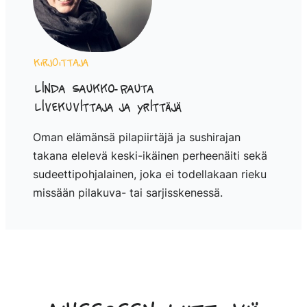
Kirjoittaja
Linda Saukko-Rauta
Livekuvittaja ja yrittäjä
Oman elämänsä pilapiirtäjä ja sushirajan
takana elelevä keski-ikäinen perheenäiti sekä
sudeettipohjalainen, joka ei todellakaan rieku
missään pilakuva- tai sarjisskenessä.