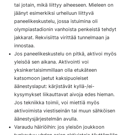
tai jotain, mikä liittyy aiheeseen. Mieleen on
jäänyt esimerkiksi urheiluun liittyvä
paneelikeskustelu, jossa istuimina oli
olympiastadionin vanhoista penkeistä tehdyt
jakkarat. Rekvisiitta virittää tunnelmaan ja
innostaa.
Jos paneelikeskustelu on pitkä, aktivoi myös
yleisöä sen aikana. Aktivointi voi
yksinkertaisimmillaan olla etukäteen
katsomoon jaetut kaksipuoleiset
äänestyslaput: kärjistävät kyllä-/ei-
kysymykset liikauttavat aivoja edes hieman.
Jos tekniikka toimii, voi miettiä myös
aktivoimista viestiseinän tai muun sähköisen
äänestysjärjestelmän avulla.
Varaudu häiriöihin: jos yleisön joukkoon
tunkeutuu yhden asian aktivisteja täyttämään