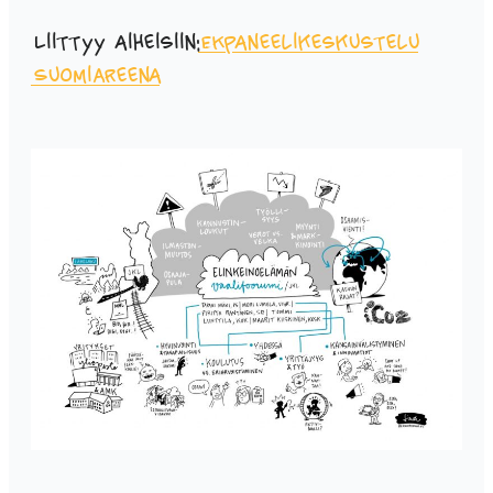
Liittyy aiheisiin:
EK
paneelikeskustelu
SuomiAreena