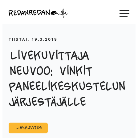
Siirry
Linda Saukko-Rauta, Redanredan Oy
suoraan
Livekuvitusta
sisältöön
ja
piirrosvideoita
TIISTAI, 19.3.2019
Livekuvittaja
neuvoo: vinkit
paneelikeskustelun
järjestäjälle
Livekuvitus