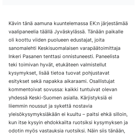
Kävin tänä aamuna kuuntelemassa EK:n järjestämää
vaalipaneelia täällä Jyväskylässä. Tänään paikalle
oli koottu viiden puolueen edustajat, joita
sanomalehti Keskisuomalaisen varapäätoimittaja
Inkeri Pasanen tenttasi onnistuneesti. Paneelista
teki toimivan hyvät, etukäteen valmistellut
kysymykset, lisää tietoa tuovat pohjustavat
esitykset sekä napakka aikaraami. Osallistujat
kommentoivat sovussa: kaikki tuntuivat olevan
yhdessä Keski-Suomen asialla. Kärjistyksiä ei
liiemmin noussut ja sykettä nostavia
yleisökysymyksiäkään ei kuultu – paitsi ehkä silloin,
kun itse kysyin ehdokkailta ruotsiksi kysymyksen ja
odotin myös vastauksia ruotsiksi. Näin siis tänään,