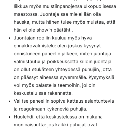
liikkua myös muistiinpanojensa ulkopuolisessa
maastossa. Juontaja saa mielellään olla
hauska, mutta hänen tulee myös muistaa, että
hän ei ole show’n päätähti.
Juontajan rooliin kuuluu myös hyvä
ennakkovalmistelu: olen joskus kysynyt
onnistuneen paneelin jälkeen, miten juontaja
valmistautui ja poikkeuksetta silloin juontaja
on ollut etukäteen yhteydessä puhujiin, jotta
on päässyt aiheessa syvemmälle. Kysymyksiä
voi myös palastella teemoihin, jolloin
keskustelu saa rakennetta.
Valitse paneeliin sopiva kattaus asiantuntevia
ja reagoimaan kykeneviä puhujia.
Huolehdi, että keskustelussa on mukana
moninaisuutta: jos kaikki puhujat ovat