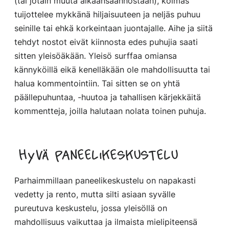
(tai jotain muuta aikaansaannostaan), kolmas
tuijottelee mykkänä hiljaisuuteen ja neljäs puhuu
seinille tai ehkä korkeintaan juontajalle. Aihe ja siitä
tehdyt nostot eivät kiinnosta edes puhujia saati
sitten yleisöäkään. Yleisö surffaa omiansa
kännyköillä eikä kenelläkään ole mahdollisuutta tai
halua kommentointiin. Tai sitten se on yhtä
päällepuhuntaa, -huutoa ja tahallisen kärjekkäitä
kommentteja, joilla halutaan nolata toinen puhuja.
Hyvä paneelikeskustelu
Parhaimmillaan paneelikeskustelu on napakasti
vedetty ja rento, mutta silti asiaan syvälle
pureutuva keskustelu, jossa yleisöllä on
mahdollisuus vaikuttaa ja ilmaista mielipiteensä