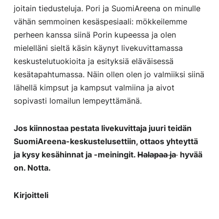
joitain tiedusteluja. Pori ja SuomiAreena on minulle
vähän semmoinen kesäspesiaali: mökkeilemme
perheen kanssa siinä Porin kupeessa ja olen
mielelläni sieltä käsin käynyt livekuvittamassa
keskustelutuokioita ja esityksiä eläväisessä
kesätapahtumassa. Näin ollen olen jo valmiiksi siinä
lähellä kimpsut ja kampsut valmiina ja aivot
sopivasti lomailun lempeyttämänä.
Jos kiinnostaa pestata livekuvittaja juuri teidän
SuomiAreena-keskustelusettiin, ottaos yhteyttä
ja kysy kesähinnat ja -meiningit.
Halapaa ja
hyvää
on. Notta.
Kirjoitteli