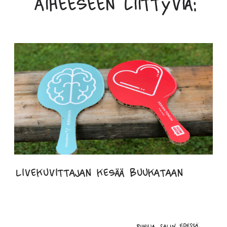
Aiheeseen liittyviä:
Livekuvittajan kesää buukataan