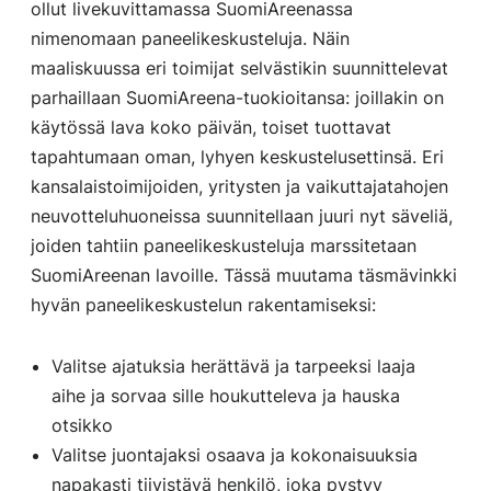
ollut livekuvittamassa SuomiAreenassa
nimenomaan paneelikeskusteluja. Näin
maaliskuussa eri toimijat selvästikin suunnittelevat
parhaillaan SuomiAreena-tuokioitansa: joillakin on
käytössä lava koko päivän, toiset tuottavat
tapahtumaan oman, lyhyen keskustelusettinsä. Eri
kansalaistoimijoiden, yritysten ja vaikuttajatahojen
neuvotteluhuoneissa suunnitellaan juuri nyt säveliä,
joiden tahtiin paneelikeskusteluja marssitetaan
SuomiAreenan lavoille. Tässä muutama täsmävinkki
hyvän paneelikeskustelun rakentamiseksi:
Valitse ajatuksia herättävä ja tarpeeksi laaja
aihe ja sorvaa sille houkutteleva ja hauska
otsikko
Valitse juontajaksi osaava ja kokonaisuuksia
napakasti tiivistävä henkilö, joka pystyy