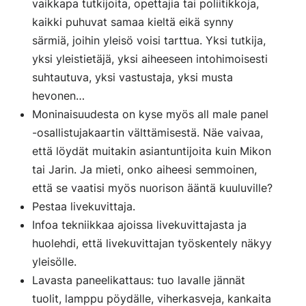
vaikkapa tutkijoita, opettajia tai poliitikkoja,
kaikki puhuvat samaa kieltä eikä synny
särmiä, joihin yleisö voisi tarttua. Yksi tutkija,
yksi yleistietäjä, yksi aiheeseen intohimoisesti
suhtautuva, yksi vastustaja, yksi musta
hevonen…
Moninaisuudesta on kyse myös all male panel
-osallistujakaartin välttämisestä. Näe vaivaa,
että löydät muitakin asiantuntijoita kuin Mikon
tai Jarin. Ja mieti, onko aiheesi semmoinen,
että se vaatisi myös nuorison ääntä kuuluville?
Pestaa livekuvittaja.
Infoa tekniikkaa ajoissa livekuvittajasta ja
huolehdi, että livekuvittajan työskentely näkyy
yleisölle.
Lavasta paneelikattaus: tuo lavalle jännät
tuolit, lamppu pöydälle, viherkasveja, kankaita