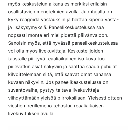
myös keskustelun aikana esimerkiksi erilaisin
osallistavien menetelmien avulla. Juontajalla on
kyky reagoida vastauksiin ja heittää kiperiä vasta-
ja lisäkysymyksiä. Paneelikeskustelussa saa
nopsasti monta eri mielipidettä päivänvaloon.
Sanoisin myös, että hyvässä paneelikeskustelussa
voi olla myös livekuvittaja. Keskustelijoiden
taustalle piirtyvä reaaliaikainen iso kuva tuo
piilevätkin asiat näkyviin ja saattaa saada puhujat
kilvoittelemaan siitä, että saavat omat sanansa
kuvaan näkyviin. Jos paneelikeskustelussa on
suvantovaihe, pystyy taitava livekuvittaja
viihdyttämään yleisöä piirroksillaan. Yleisesti ottaen
viestien perillemeno tehostuu reaaliaikaisen
livekuvituksen avulla.