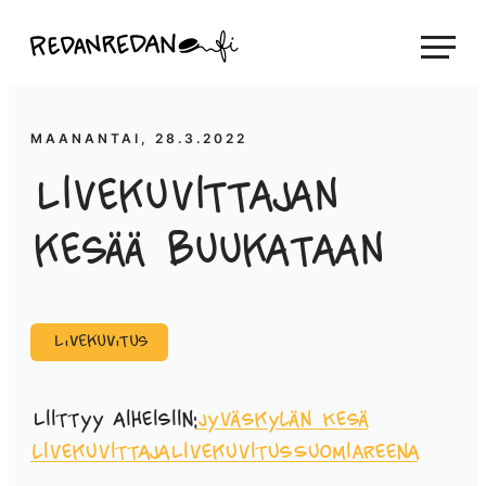
Siirry
Linda Saukko-Rauta, Redanredan Oy
suoraan
Livekuvitusta
sisältöön
ja
piirrosvideoita
MAANANTAI, 28.3.2022
Livekuvittajan
kesää buukataan
Livekuvitus
Liittyy aiheisiin:
Jyväskylän Kesä
livekuvittaja
Livekuvitus
SuomiAreena