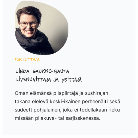
Kirjoittaja
Linda Saukko-Rauta
Livekuvittaja ja yrittäjä
Oman elämänsä pilapiirtäjä ja sushirajan
takana elelevä keski-ikäinen perheenäiti sekä
sudeettipohjalainen, joka ei todellakaan rieku
missään pilakuva- tai sarjisskenessä.