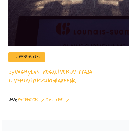
Livekuvitus
Jyväskylän Kesä
livekuvittaja
Livekuvitus
SuomiAreena
Jaa:
Facebook
Twitter