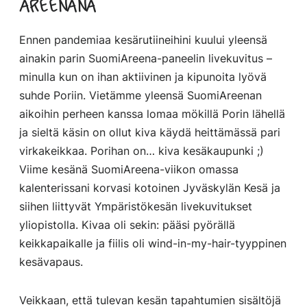
areenana
Ennen pandemiaa kesärutiineihini kuului yleensä
ainakin parin SuomiAreena-paneelin livekuvitus –
minulla kun on ihan aktiivinen ja kipunoita lyövä
suhde Poriin. Vietämme yleensä SuomiAreenan
aikoihin perheen kanssa lomaa mökillä Porin lähellä
ja sieltä käsin on ollut kiva käydä heittämässä pari
virkakeikkaa. Porihan on… kiva kesäkaupunki ;)
Viime kesänä SuomiAreena-viikon omassa
kalenterissani korvasi kotoinen Jyväskylän Kesä ja
siihen liittyvät Ympäristökesän livekuvitukset
yliopistolla. Kivaa oli sekin: pääsi pyörällä
keikkapaikalle ja fiilis oli wind-in-my-hair-tyyppinen
kesävapaus.
Veikkaan, että tulevan kesän tapahtumien sisältöjä