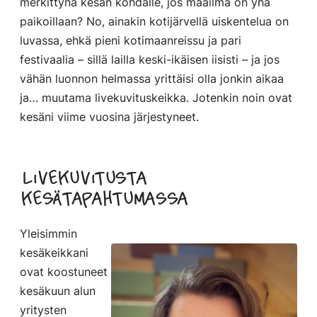
merkittynä kesän kohdalle, jos maailma on yhä
paikoillaan? No, ainakin kotijärvellä uiskentelua on
luvassa, ehkä pieni kotimaanreissu ja pari
festivaalia – sillä lailla keski-ikäisen iisisti – ja jos
vähän luonnon helmassa yrittäisi olla jonkin aikaa
ja… muutama livekuvituskeikka. Jotenkin noin ovat
kesäni viime vuosina järjestyneet.
Livekuvitusta
kesätapahtumassa
Yleisimmin
kesäkeikkani
ovat koostuneet
kesäkuun alun
yritysten