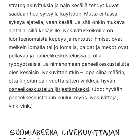
strategiakuvituksia ja näin kesällä tehdyt kuvat
saadaan heti syksyllä käyttöön. Mutta ei tässä
syksyä ajatella, vaan kesää! Ja sitä onkin mukava
ajatella, sillä kesäisille livekuvituskeikoille on
luonteenomaista kepeys ja rentous: ihmiset ovat
melkein lomalla tai jo lomalla, paidat ja mekot ovat
pellavaa ja paneelikeskusteluissa ei olla
ryppyotsaisia. Ja nimenomaan paneelikeskusteluita
olen kesäisin livekuvittanutkin – jopa siinä määrin,
että kirjoitin pari vuotta sitten
vinkkejä hyvän
paneelikeskustelun järjestämiseksi
. (Joo: hyvään
paneelikeskusteluun kuuluu myös livekuvittaja,
vink-vink.)
SuomiAreena livekuvittajan