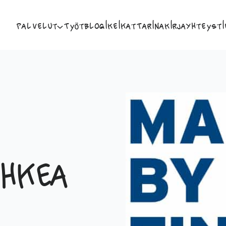
Palvelut
Työt
Blogi
Keikat
Tarina
Kirja
Yhteysti
hkea