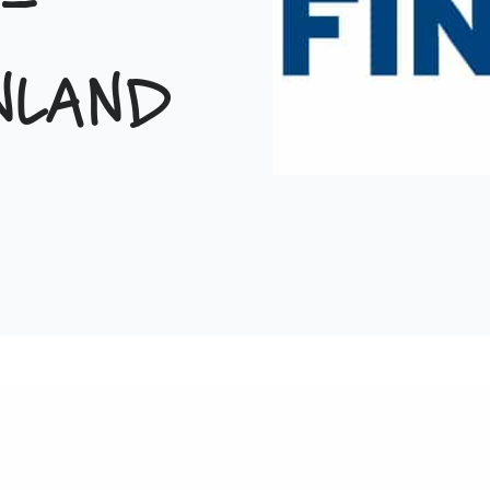
–
nland