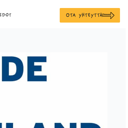
Ota yhteyttä
edot