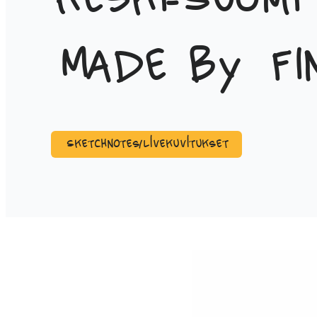
Keski-Suomi 
Made by Fi
Sketchnotes/Livekuvitukset