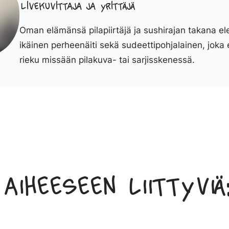
Livekuvittaja ja yrittäjä
Oman elämänsä pilapiirtäjä ja sushirajan takana el
ikäinen perheenäiti sekä sudeettipohjalainen, joka 
rieku missään pilakuva- tai sarjisskenessä.
Aiheeseen liittyviä: