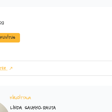
ekuvitus
ter
Kirjoittaja
Linda Saukko-Rauta