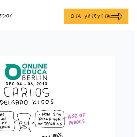
Ota yhteyttä
edot