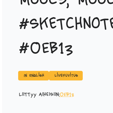
moocs, mooc
#sketchnot
#OEB13
In English
Livekuvitus
Liittyy aiheisiin:
OEB13