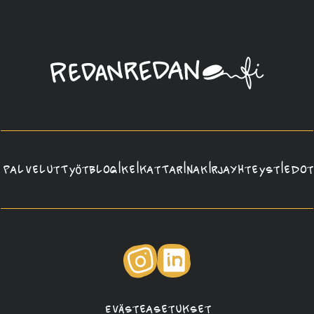
Linda
Saukko-
Rauta,
Redanredan
Oy
Palvelut
Työt
Blogi
Keikat
Tarina
Kirja
Yhteystiedot
Instagram
LinkedIn
Evästeasetukset