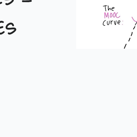
s –
es