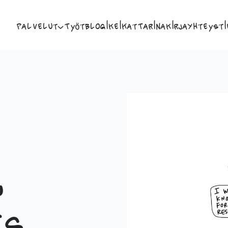
Palvelut
Työt
Blogi
Keikat
Tarina
Kirja
Yhteysti
,