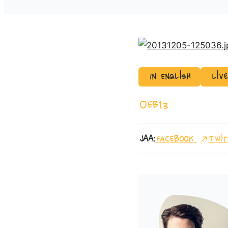
In English
Liv
OEB13
Jaa:
Facebook
Twit