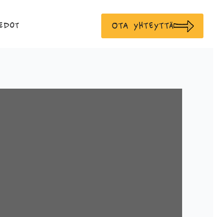
Ota yhteyttä
edot