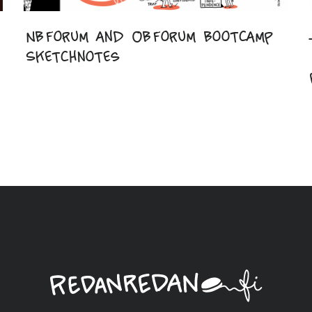
NBForum and OBForum Bootcamp
Sketchnotes
Linda
Saukko-