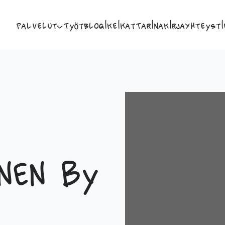
Palvelut
Työt
Blogi
Keikat
Tarina
Kirja
Yhteysti
nen by