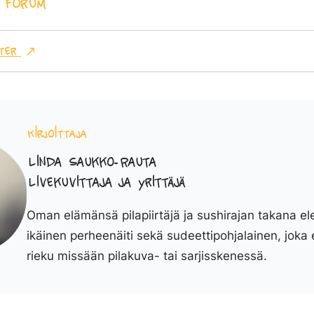
 Forum
ter
Kirjoittaja
Linda Saukko-Rauta
Livekuvittaja ja yrittäjä
Oman elämänsä pilapiirtäjä ja sushirajan takana el
ikäinen perheenäiti sekä sudeettipohjalainen, joka 
rieku missään pilakuva- tai sarjisskenessä.