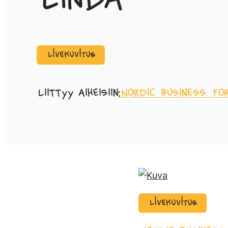
Linda
Livekuvitus
Liittyy aiheisiin:
Nordic Business Fo
Livekuvitus