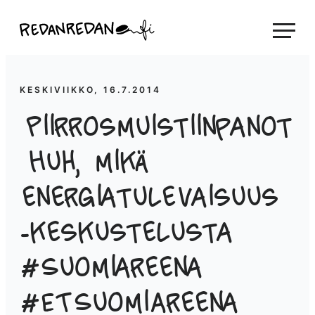
Siirry
Linda Saukko-Rauta, Redanredan Oy
suoraan
Livekuvitusta
sisältöön
ja
piirrosvideoita
KESKIVIIKKO, 16.7.2014
Piirrosmuistiinpanot
Huh, mikä
energiatulevaisuus
-keskustelusta
#Suomiareena
#ETSuomiAreena