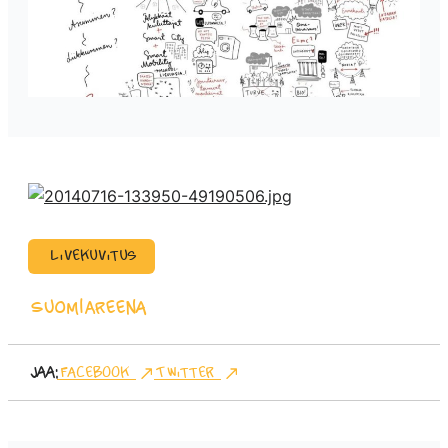
Livekuvitus
SuomiAreena
Jaa:
Facebook
Twitter