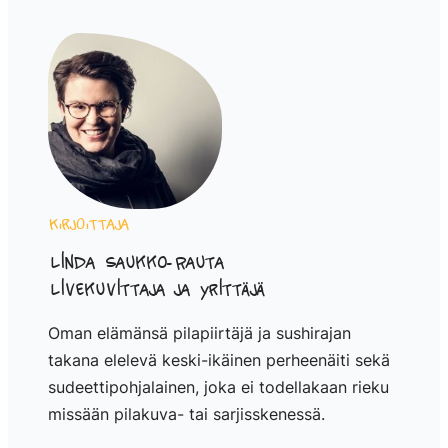
Kirjoittaja
Linda Saukko-Rauta
Livekuvittaja ja yrittäjä
Oman elämänsä pilapiirtäjä ja sushirajan
takana elelevä keski-ikäinen perheenäiti sekä
sudeettipohjalainen, joka ei todellakaan rieku
missään pilakuva- tai sarjisskenessä.