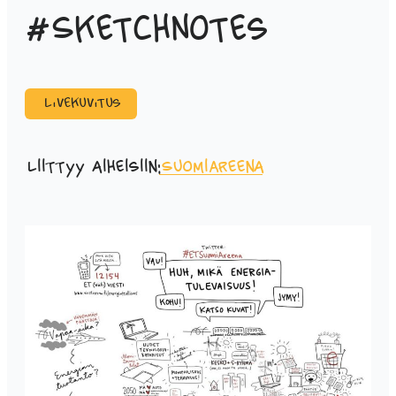
#Sketchnotes
Livekuvitus
Liittyy aiheisiin:
SuomiAreena