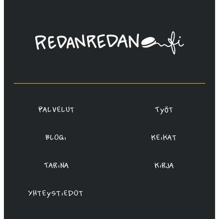
Linda
Saukko-
Rauta,
Redanredan
Oy
Palvelut
Työt
Blogi
Keikat
Tarina
Kirja
Yhteystiedot