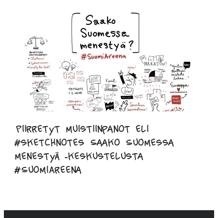
Piirretyt muistiinpanot eli
#sketchnotes Saako Suomessa
menestyä -keskustelusta
#SuomiAreena