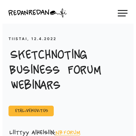
Siirry
Linda Saukko-Rauta, Redanredan Oy
suoraan
Livekuvitusta
sisältöön
ja
piirrosvideoita
TIISTAI, 12.4.2022
Sketchnoting
Business Forum
webinars
Etälivekuvitus
Liittyy aiheisiin:
NBForum