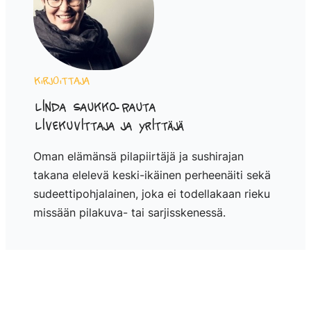
Kirjoittaja
Linda Saukko-Rauta
Livekuvittaja ja yrittäjä
Oman elämänsä pilapiirtäjä ja sushirajan
takana elelevä keski-ikäinen perheenäiti sekä
sudeettipohjalainen, joka ei todellakaan rieku
missään pilakuva- tai sarjisskenessä.