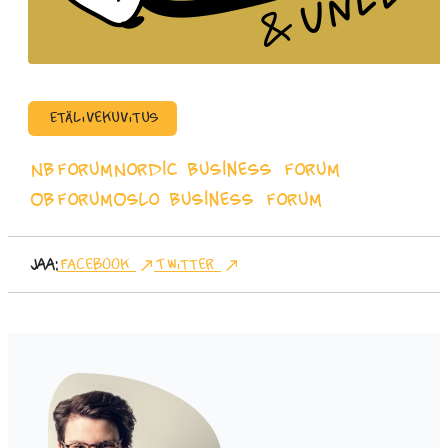
Etälivekuvitus
NBForum
Nordic Business Forum
OBForum
Oslo Business Forum
Jaa:
Facebook
Twitter