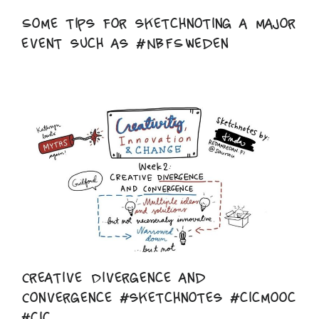
Some tips for sketchnoting a major
event such as #NBFSweden
Creative Divergence and
Convergence #sketchnotes #cicmooc
#cic