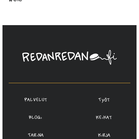
Linda
Saukko-
Rauta,
Redanredan
Oy
Palvelut
Työt
Blogi
Keikat
Tarina
Kirja