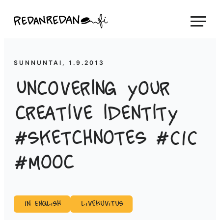
Siirry
Linda Saukko-Rauta, Redanredan Oy
suoraan
Livekuvitusta
sisältöön
ja
piirrosvideoita
SUNNUNTAI, 1.9.2013
Uncovering your
creative identity
#sketchnotes #CIC
#mooc
In English
Livekuvitus