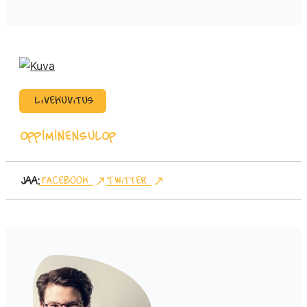
Livekuvitus
oppiminen
sulop
Jaa:
Facebook
Twitter