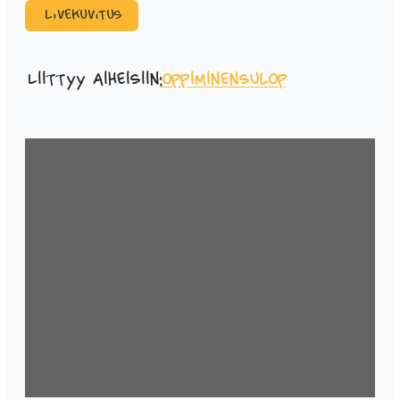
Livekuvitus
Liittyy aiheisiin:
oppiminen
sulop