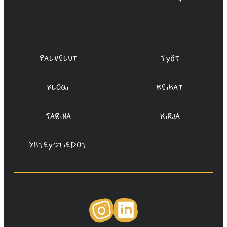
Rauta,
Redanredan
Oy
Palvelut
Työt
Blogi
Keikat
Tarina
Kirja
Yhteystiedot
Instagram
LinkedIn