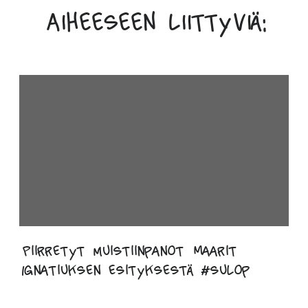
Aiheeseen liittyviä:
Piirretyt muistiinpanot Maarit
Ignatiuksen esityksestä #sulop