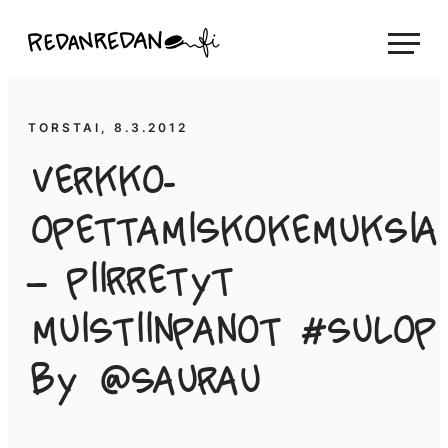
Siirry
Linda Saukko-Rauta, Redanredan Oy
suoraan
Livekuvitusta
sisältöön
ja
piirrosvideoita
TORSTAI, 8.3.2012
Verkko-
opettamiskokemuksia
– piirretyt
muistiinpanot #sulop
by @saurau