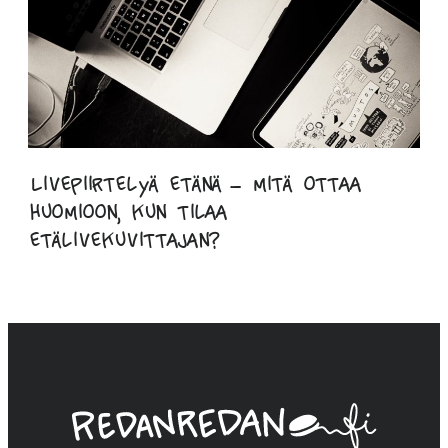
Livepiirtelyä etänä – mitä ottaa
huomioon, kun tilaa
etälivekuvittajan?
Linda
Saukko-