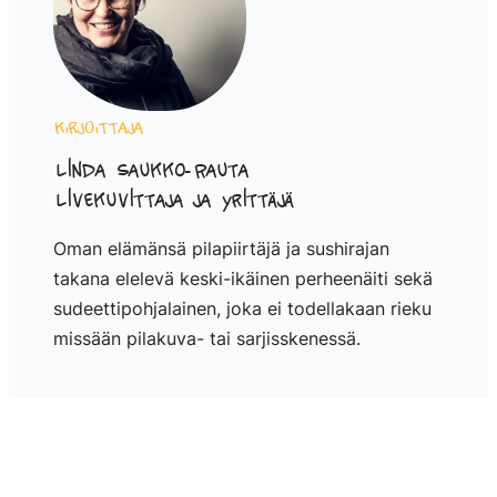
Kirjoittaja
Linda Saukko-Rauta
Livekuvittaja ja yrittäjä
Oman elämänsä pilapiirtäjä ja sushirajan
takana elelevä keski-ikäinen perheenäiti sekä
sudeettipohjalainen, joka ei todellakaan rieku
missään pilakuva- tai sarjisskenessä.