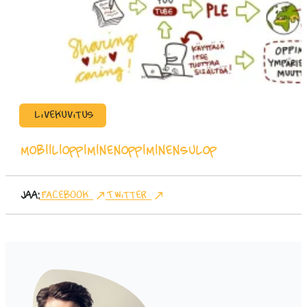
Livekuvitus
mobiilioppiminen
oppiminen
sulop
Jaa:
Facebook
Twitter