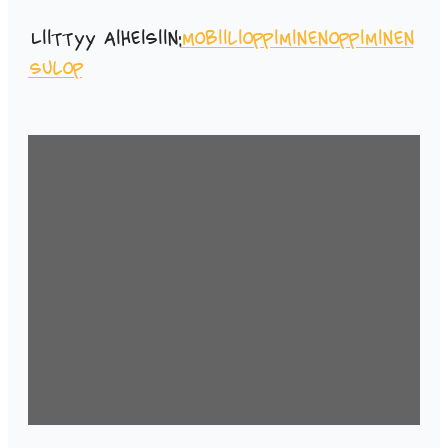
Liittyy aiheisiin:
mobiilioppiminen
oppiminen
sulop