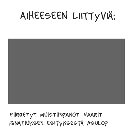
Aiheeseen liittyviä:
Piirretyt muistiinpanot Maarit
Ignatiuksen esityksestä #sulop