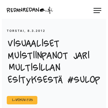
Siirry
Linda Saukko-Rauta, Redanredan Oy
suoraan
Livekuvitusta
sisältöön
ja
piirrosvideoita
TORSTAI, 8.3.2012
Visuaaliset
muistiinpanot Jari
Multisillan
esityksestä #sulop
Livekuvitus