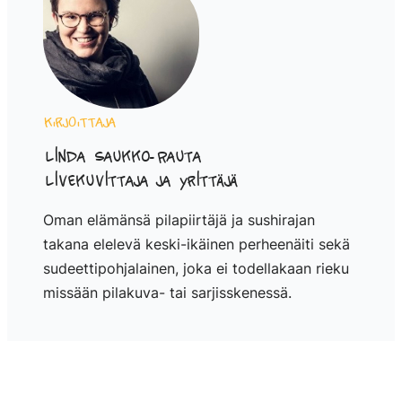
Kirjoittaja
Linda Saukko-Rauta
Livekuvittaja ja yrittäjä
Oman elämänsä pilapiirtäjä ja sushirajan
takana elelevä keski-ikäinen perheenäiti sekä
sudeettipohjalainen, joka ei todellakaan rieku
missään pilakuva- tai sarjisskenessä.