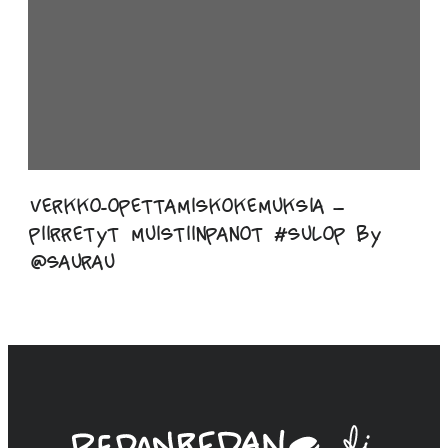
Verkko-opettamiskokemuksia –
piirretyt muistiinpanot #sulop by
@saurau
Linda