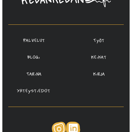
Saukko-
Rauta,
Redanredan
Oy
Palvelut
Työt
Blogi
Keikat
Tarina
Kirja
Yhteystiedot
Instagram
LinkedIn