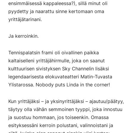
ensimmäisessä kappaleessa?), sillä minut oli
pyydetty ja naarattu sinne kertomaan oma
yrittäjätarinani.
Ja kerroinkin.
Tennispalatsin frami oli oivallinen paikka
kaltaiselleni yrittäjähirmulle, joka on saanut
kulttuurisen sivistyksen Sky Channelin lisäksi
legendaarisesta elokuvateatteri Matin-Tuvasta
Ylistarossa. Nobody puts Linda in the corner!
Kun yrittäjäksi – ja yksinyrittäjäksi – ajautuu/päätyy,
täytyy olla vähän semmoinen tyyppi, joka innostuu
ja suostuu hommaan, jos toiseenkin. Omassa
esityksessäni kerroin polustani, valinnoistani ja