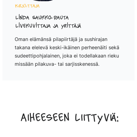
Kirjoittaja
Linda Saukko-Rauta
Livekuvittaja ja yrittäjä
Oman elämänsä pilapiirtäjä ja sushirajan
takana elelevä keski-ikäinen perheenäiti sekä
sudeettipohjalainen, joka ei todellakaan rieku
missään pilakuva- tai sarjisskenessä.
Aiheeseen liittyviä: