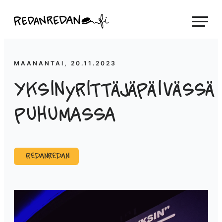
Siirry
Linda Saukko-Rauta, Redanredan Oy
suoraan
Livekuvitusta
sisältöön
ja
piirrosvideoita
MAANANTAI, 20.11.2023
Yksinyrittäjäpäivässä
puhumassa
Redanredan