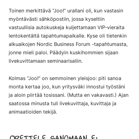
Toinen merkittävä ”Joo!” urallani oli, kun vastasin
myöntävästi sähköpostiin, jossa kyseltiin
vastuullisia autokuskeja kuljettamaan VIP-vieraita
lentokentältä tapahtumapaikalle. Kyse oli tietenkin
alkuaikojen Nordic Business Forum -tapahtumasta,
jonne mieli paloi. Päädyin kuskihommien sijaan
livekuvittamaan seminaarisaliin.
Kolmas ”Joo!” on semmoinen yleisjoo: piti sanoa
monta kertaa joo, kun yritysväki innostui työstäni
ja aloin piirtää tosissani. (Mutta en vakavasti.) Ajan
saatossa minusta tuli livekuvittaja, kuvittaja ja
animaatioiden tekijä.