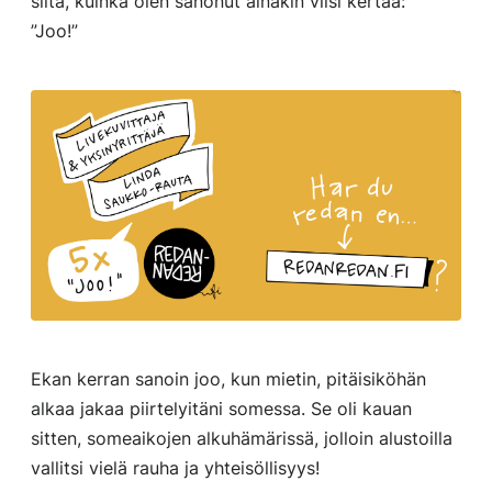
siitä, kuinka olen sanonut ainakin viisi kertaa:
”Joo!”
Ekan kerran sanoin joo, kun mietin, pitäisiköhän
alkaa jakaa piirtelyitäni somessa. Se oli kauan
sitten, someaikojen alkuhämärissä, jolloin alustoilla
vallitsi vielä rauha ja yhteisöllisyys!