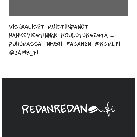
Visuaaliset muistiinpanot
hankeviestinnän koulutuksesta –
puhumassa Inkeri Pasanen @ksmlfi
@JAMK_fi
Linda
Saukko-
Rauta,
Redanredan
Oy