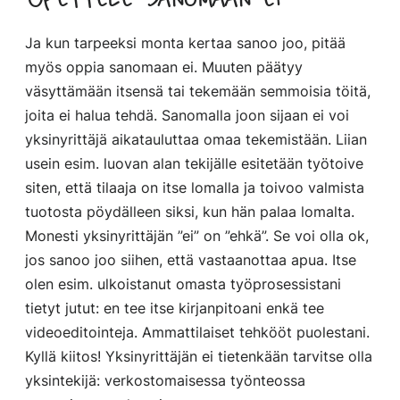
Opettele sanomaan ei
Ja kun tarpeeksi monta kertaa sanoo joo, pitää
myös oppia sanomaan ei. Muuten päätyy
väsyttämään itsensä tai tekemään semmoisia töitä,
joita ei halua tehdä. Sanomalla joon sijaan ei voi
yksinyrittäjä aikatauluttaa omaa tekemistään. Liian
usein esim. luovan alan tekijälle esitetään työtoive
siten, että tilaaja on itse lomalla ja toivoo valmista
tuotosta pöydälleen siksi, kun hän palaa lomalta.
Monesti yksinyrittäjän ”ei” on ”ehkä”. Se voi olla ok,
jos sanoo joo siihen, että vastaanottaa apua. Itse
olen esim. ulkoistanut omasta työprosessistani
tietyt jutut: en tee itse kirjanpitoani enkä tee
videoeditointeja. Ammattilaiset tehkööt puolestani.
Kyllä kiitos! Yksinyrittäjän ei tietenkään tarvitse olla
yksintekijä: verkostomaisessa työnteossa