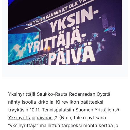
Yksinyrittäjä Saukko-Rauta Redanredan Oy:stä
nähty Isoolla kirkolla! Kiireviikon päätteeksi
tryykäsin 10.11. Tennispalatsiin
Suomen Yrittäjien
Yksinyrittäjäpäivään
(Noin, tuliko nyt sana
”yksinyrittäjä” mainittua tarpeeksi monta kertaa jo