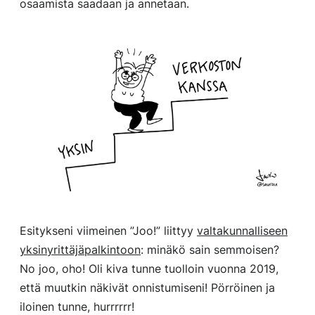
osaamista saadaan ja annetaan.
Esitykseni viimeinen ”Joo!” liittyy
valtakunnalliseen
yksinyrittäjäpalkintoon
: minäkö sain semmoisen?
No joo, oho! Oli kiva tunne tuolloin vuonna 2019,
että muutkin näkivät onnistumiseni! Pörröinen ja
iloinen tunne, hurrrrrr!