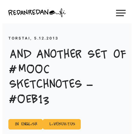
Siirry
Linda Saukko-Rauta, Redanredan Oy
suoraan
Livekuvitusta
sisältöön
ja
piirrosvideoita
TORSTAI, 5.12.2013
And another set of
#MOOC
sketchnotes –
#OEB13
In English
Livekuvitus