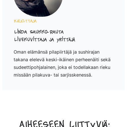
Kirjoittaja
Linda Saukko-Rauta
Livekuvittaja ja yrittäjä
Oman elämänsä pilapiirtäjä ja sushirajan
takana elelevä keski-ikäinen perheenäiti sekä
sudeettipohjalainen, joka ei todellakaan rieku
missään pilakuva- tai sarjisskenessä.
Aiheeseen liittyviä: