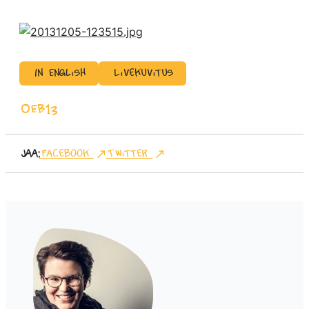
In English
Livekuvitus
OEB13
Jaa:
Facebook
Twitter