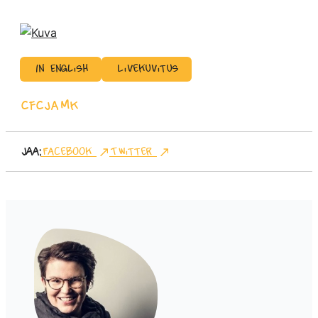
In English
Livekuvitus
cfc
JAMK
Jaa:
Facebook
Twitter