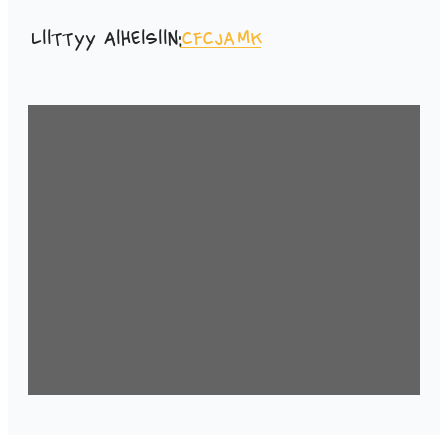
Liittyy aiheisiin:
cfc
JAMK