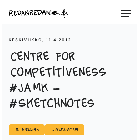
Siirry
Linda Saukko-Rauta, Redanredan Oy
suoraan
Livekuvitusta
sisältöön
ja
piirrosvideoita
KESKIVIIKKO, 11.4.2012
Centre for
Competitiveness
#JAMK –
#Sketchnotes
In English
Livekuvitus