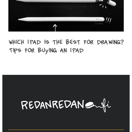
Which iPad is the best for drawing?
Tips for buying an iPad
Linda
Saukko-
Rauta,
Redanredan
Oy