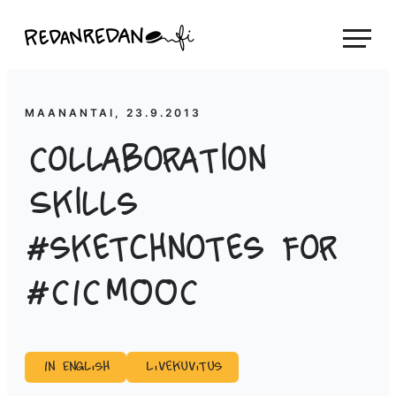
Siirry
Linda Saukko-Rauta, Redanredan Oy
suoraan
Livekuvitusta
sisältöön
ja
piirrosvideoita
MAANANTAI, 23.9.2013
Collaboration
Skills
#sketchnotes for
#CICMOOC
In English
Livekuvitus