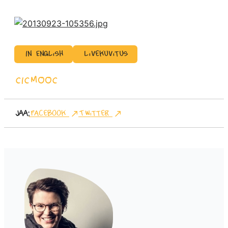
In English
Livekuvitus
CICMOOC
Jaa:
Facebook
Twitter