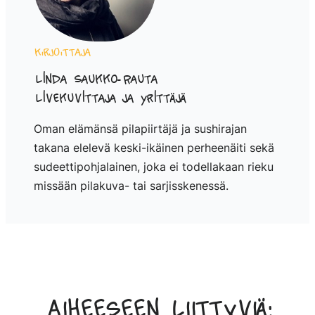
Kirjoittaja
Linda Saukko-Rauta
Livekuvittaja ja yrittäjä
Oman elämänsä pilapiirtäjä ja sushirajan
takana elelevä keski-ikäinen perheenäiti sekä
sudeettipohjalainen, joka ei todellakaan rieku
missään pilakuva- tai sarjisskenessä.
Aiheeseen liittyviä: