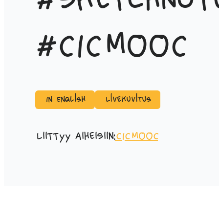
#sketchnot
#CICMOOC
In English
Livekuvitus
Liittyy aiheisiin:
CICMOOC