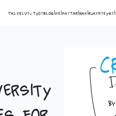
Palvelut
Työt
Blogi
Keikat
Tarina
Kirja
Yhteysti
versity