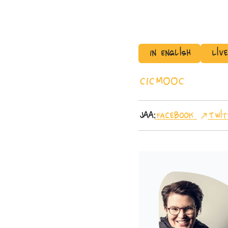
In English
Liv
CICMOOC
Jaa:
Facebook
Twit