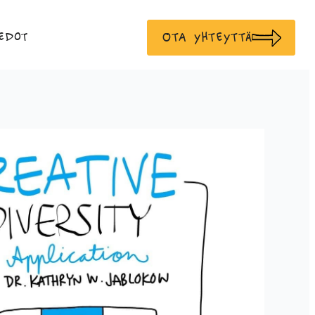
Ota yhteyttä
edot