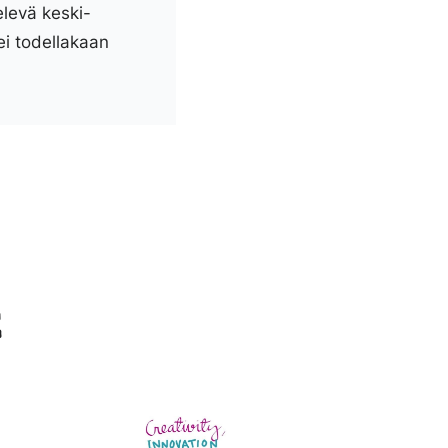
elevä keski-
ei todellakaan