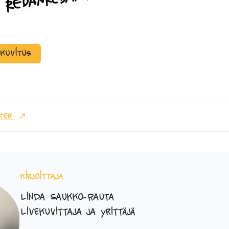
ekuvitus
ter
Kirjoittaja
Linda Saukko-Rauta
Livekuvittaja ja yrittäjä