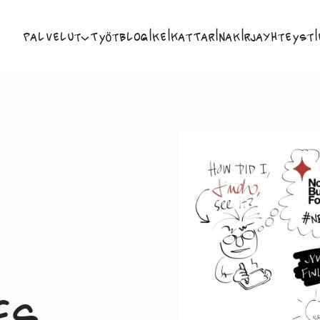
Palvelut
Työt
Blogi
Keikat
Tarina
Kirja
Yhteysti