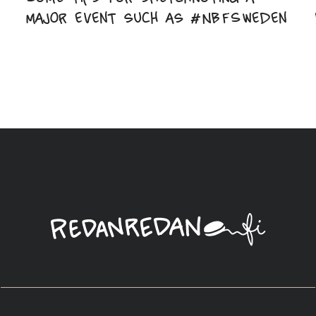
major event such as #NBFSweden
Linda
Saukko-
Rauta,
Redanredan
Oy