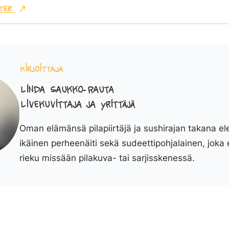
ter
Kirjoittaja
Linda Saukko-Rauta
Livekuvittaja ja yrittäjä
Oman elämänsä pilapiirtäjä ja sushirajan takana el
ikäinen perheenäiti sekä sudeettipohjalainen, joka 
rieku missään pilakuva- tai sarjisskenessä.