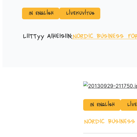
In English
Livekuvitus
Liittyy aiheisiin:
Nordic Business Fo
In English
Liv
Nordic Business