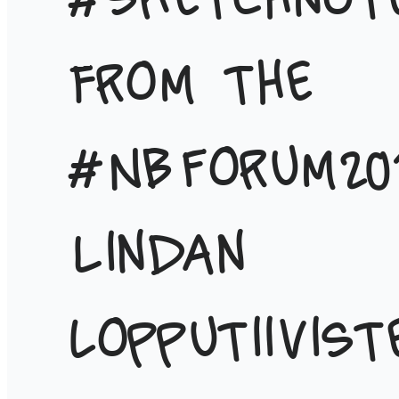
#sketchnot
from the
#NBForum201
Lindan
lopputiivist