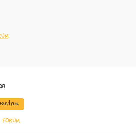
rum
ekuvitus
 Forum