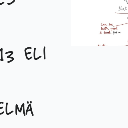
es
3 eli
elmä