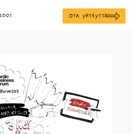
Ota yhteyttä
edot