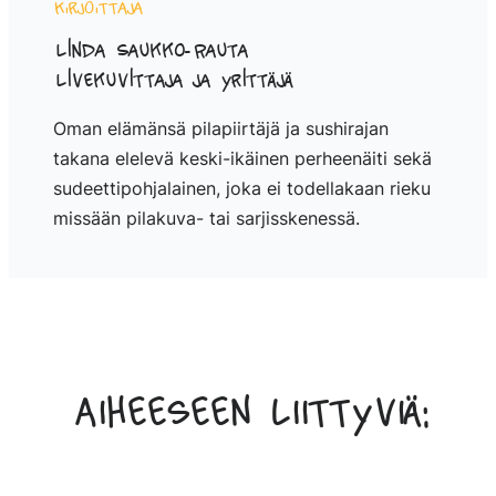
Kirjoittaja
Linda Saukko-Rauta
Livekuvittaja ja yrittäjä
Oman elämänsä pilapiirtäjä ja sushirajan
takana elelevä keski-ikäinen perheenäiti sekä
sudeettipohjalainen, joka ei todellakaan rieku
missään pilakuva- tai sarjisskenessä.
Aiheeseen liittyviä: