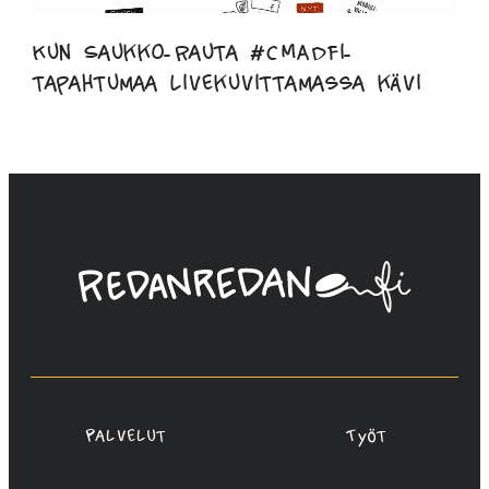
Kun Saukko-Rauta #CMADfi-
tapahtumaa livekuvittamassa kävi
Linda
Saukko-
Rauta,
Redanredan
Oy
Palvelut
Työt