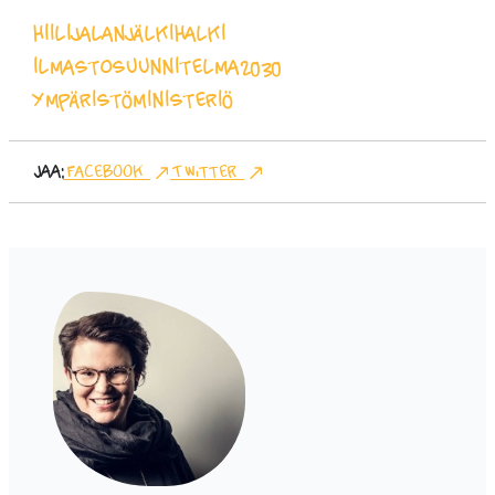
hiilijalanjälkihalki
ilmastosuunnitelma2030
Ympäristöministeriö
Jaa:
Facebook
Twitter