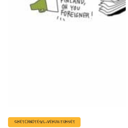
Sketchnotes/Livekuvitukset