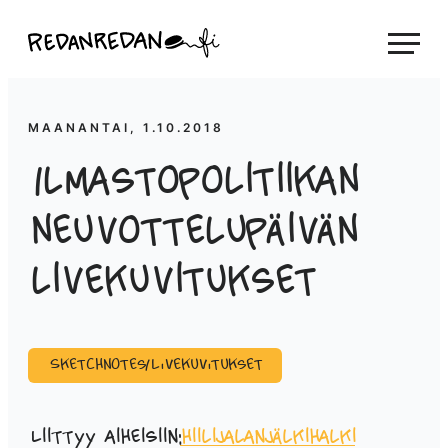
Siirry
Linda Saukko-Rauta, Redanredan Oy
suoraan
Livekuvitusta
sisältöön
ja
piirrosvideoita
MAANANTAI, 1.10.2018
Ilmastopolitiikan
neuvottelupäivän
livekuvitukset
Sketchnotes/Livekuvitukset
Liittyy aiheisiin:
hiilijalanjälkihalki