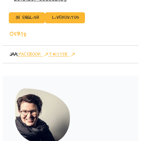
In English
Livekuvitus
OEB13
Jaa:
Facebook
Twitter