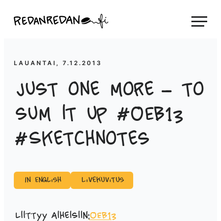
Siirry
Linda Saukko-Rauta, Redanredan Oy
suoraan
Livekuvitusta
sisältöön
ja
piirrosvideoita
LAUANTAI, 7.12.2013
Just one more – to
sum it up #OEB13
#Sketchnotes
In English
Livekuvitus
Liittyy aiheisiin:
OEB13