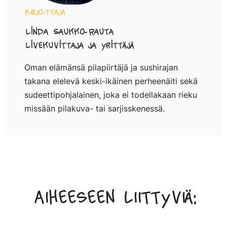
Kirjoittaja
Linda Saukko-Rauta
Livekuvittaja ja yrittäjä
Oman elämänsä pilapiirtäjä ja sushirajan
takana elelevä keski-ikäinen perheenäiti sekä
sudeettipohjalainen, joka ei todellakaan rieku
missään pilakuva- tai sarjisskenessä.
Aiheeseen liittyviä: