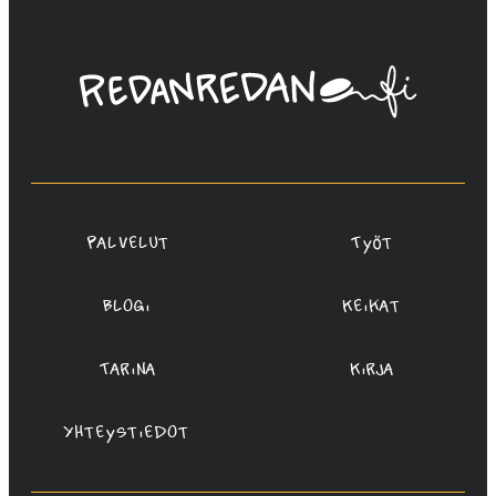
Linda
Saukko-
Rauta,
Redanredan
Oy
Palvelut
Työt
Blogi
Keikat
Tarina
Kirja
Yhteystiedot