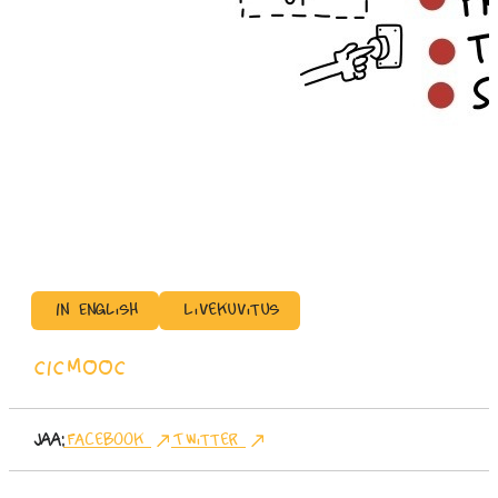
In English
Livekuvitus
CICMOOC
Jaa:
Facebook
Twitter