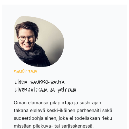
Kirjoittaja
Linda Saukko-Rauta
Livekuvittaja ja yrittäjä
Oman elämänsä pilapiirtäjä ja sushirajan
takana elelevä keski-ikäinen perheenäiti sekä
sudeettipohjalainen, joka ei todellakaan rieku
missään pilakuva- tai sarjisskenessä.