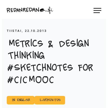
Siirry
Linda Saukko-Rauta, Redanredan Oy
suoraan
Livekuvitusta
sisältöön
ja
piirrosvideoita
TIISTAI, 22.10.2013
Metrics & Design
Thinking
#Sketchnotes for
#CICMOOC
In English
Livekuvitus