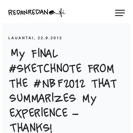
Siirry
Linda Saukko-Rauta, Redanredan Oy
suoraan
Livekuvitusta
sisältöön
ja
piirrosvideoita
LAUANTAI, 22.9.2012
My final
#sketchnote from
the #NBF2012 that
summarizes my
experience –
Thanks!