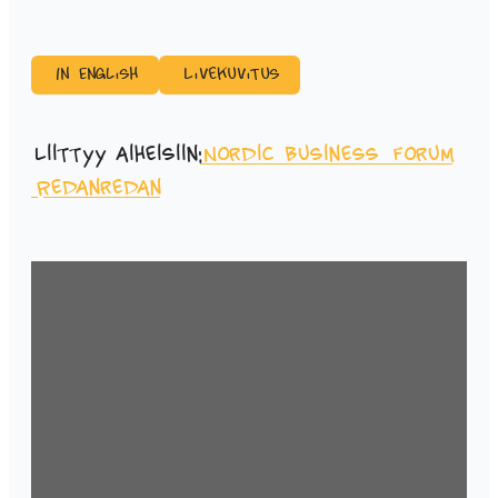
In English
Livekuvitus
Liittyy aiheisiin:
Nordic Business Forum
Redanredan