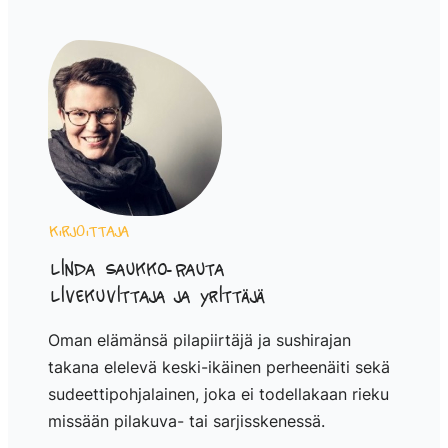
Kirjoittaja
Linda Saukko-Rauta
Livekuvittaja ja yrittäjä
Oman elämänsä pilapiirtäjä ja sushirajan
takana elelevä keski-ikäinen perheenäiti sekä
sudeettipohjalainen, joka ei todellakaan rieku
missään pilakuva- tai sarjisskenessä.