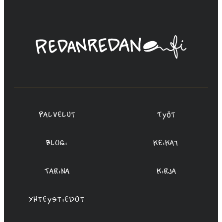
Linda
Saukko-
Rauta,
Redanredan
Oy
Palvelut
Työt
Blogi
Keikat
Tarina
Kirja
Yhteystiedot