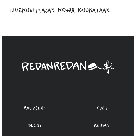
Livekuvittajan kesää buukataan
Linda
Saukko-
Rauta,
Redanredan
Oy
Palvelut
Työt
Blogi
Keikat