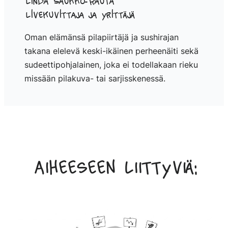
Linda Saukko-Rauta
Livekuvittaja ja yrittäjä
Oman elämänsä pilapiirtäjä ja sushirajan
takana elelevä keski-ikäinen perheenäiti sekä
sudeettipohjalainen, joka ei todellakaan rieku
missään pilakuva- tai sarjisskenessä.
Aiheeseen liittyviä: