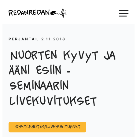
Siirry
Linda Saukko-Rauta, Redanredan Oy
suoraan
Livekuvitusta
sisältöön
ja
piirrosvideoita
PERJANTAI, 2.11.2018
Nuorten kyvyt ja
ääni esiin -
seminaarin
livekuvitukset
Sketchnotes/Livekuvitukset