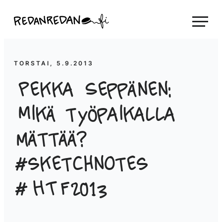
Siirry
Linda Saukko-Rauta, Redanredan Oy
suoraan
Livekuvitusta
sisältöön
ja
piirrosvideoita
TORSTAI, 5.9.2013
Pekka Seppänen:
Mikä työpaikalla
mättää?
#sketchnotes
#HTF2013