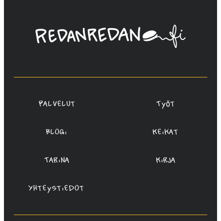
Linda
Saukko-
Rauta,
Redanredan
Oy
Palvelut
Työt
Blogi
Keikat
Tarina
Kirja
Yhteystiedot