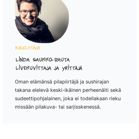
Kirjoittaja
Linda Saukko-Rauta
Livekuvittaja ja yrittäjä
Oman elämänsä pilapiirtäjä ja sushirajan
takana elelevä keski-ikäinen perheenäiti sekä
sudeettipohjalainen, joka ei todellakaan rieku
missään pilakuva- tai sarjisskenessä.