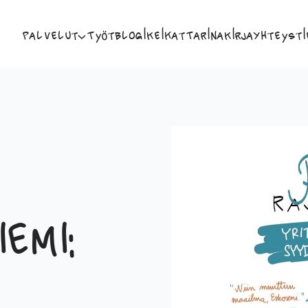
Palvelut
Työt
Blogi
Keikat
Tarina
Kirja
Yhteysti
emi: