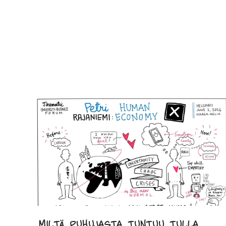
Miltä puhujasta tuntuu tulla