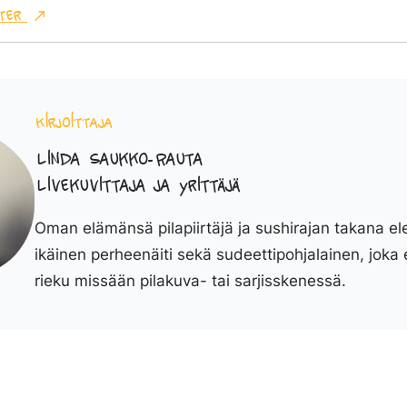
ter
Kirjoittaja
Linda Saukko-Rauta
Livekuvittaja ja yrittäjä
Oman elämänsä pilapiirtäjä ja sushirajan takana el
ikäinen perheenäiti sekä sudeettipohjalainen, joka 
rieku missään pilakuva- tai sarjisskenessä.