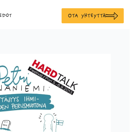
Ota yhteyttä
edot