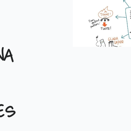
na
es