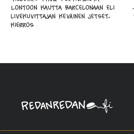
Lontoon kautta Barcelonaan eli
livekuvittajan keväinen jetset-
kierros
Linda
Saukko-
Rauta,
Redanredan
Oy