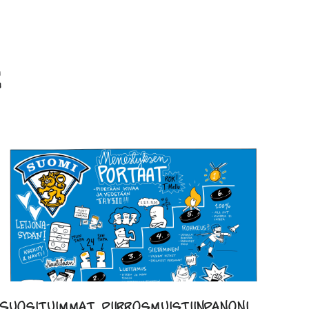
Suosituimmat piirrosmuistiinpanoni