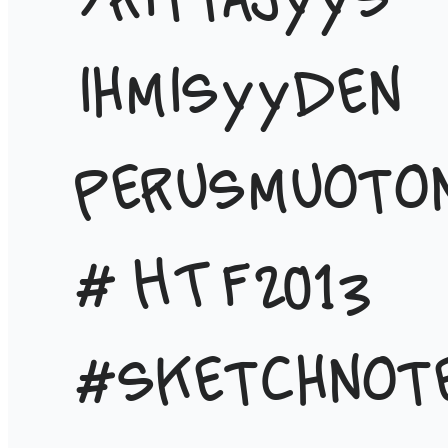
Yrittäjyys
ihmisyyden
perusmuoto
#HTF2013
#sketchnot