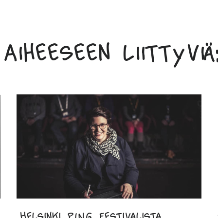
Aiheeseen liittyviä:
Helsinki PING Festivalista