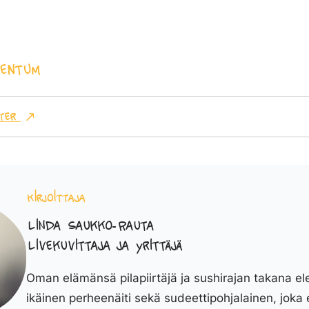
entum
ter
Kirjoittaja
Linda Saukko-Rauta
Livekuvittaja ja yrittäjä
Oman elämänsä pilapiirtäjä ja sushirajan takana el
ikäinen perheenäiti sekä sudeettipohjalainen, joka 