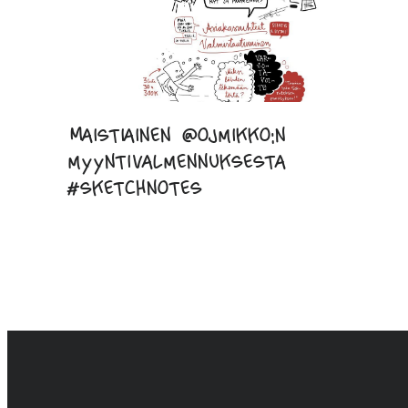
Maistiainen @ojmikko:n
myyntivalmennuksesta
#sketchnotes