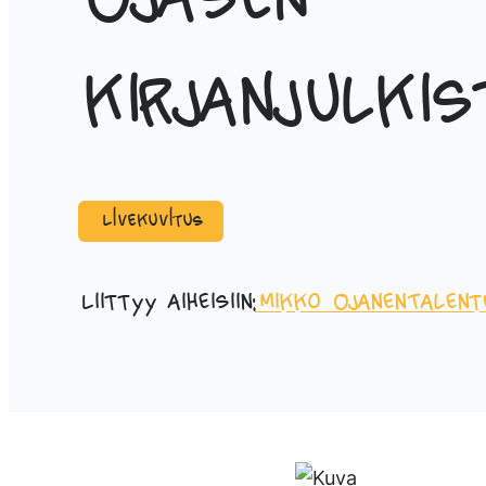
Ojasen
kirjanjulkis
Livekuvitus
Liittyy aiheisiin:
Mikko Ojanen
Talent