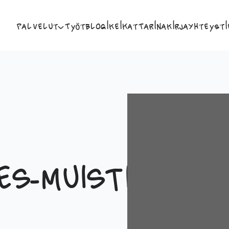
Palvelut
Työt
Blogi
Keikat
Tarina
Kirja
Yhteysti
s-muistiinpano