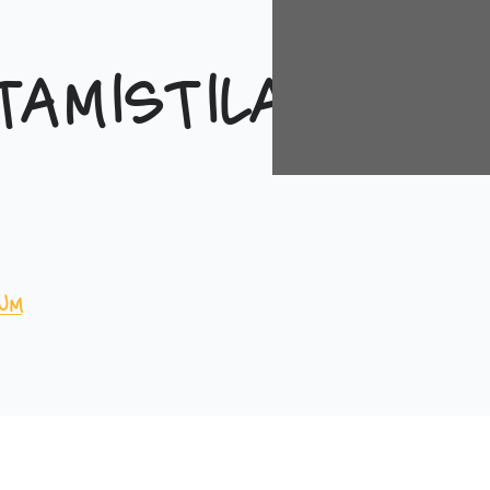
tamistilaisuud
um