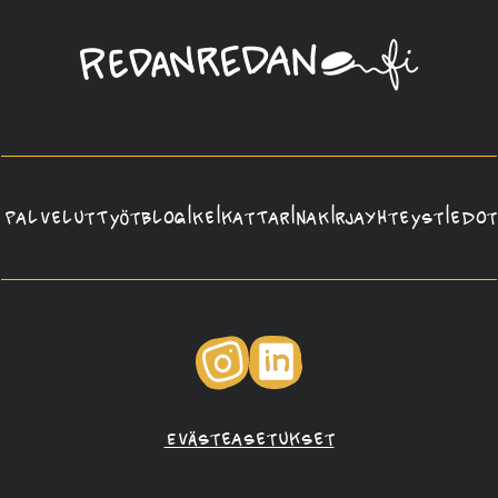
Linda
Saukko-
Rauta,
Redanredan
Oy
Palvelut
Työt
Blogi
Keikat
Tarina
Kirja
Yhteystiedot
Instagram
LinkedIn
Evästeasetukset