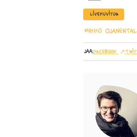
Livekuvitus
Mikko Ojanen
Tal
Jaa:
Facebook
Twit