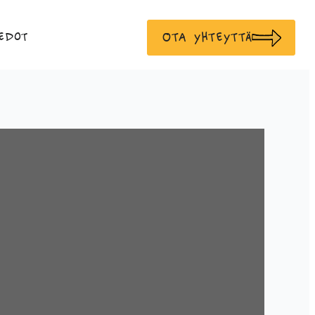
Ota yhteyttä
edot
t