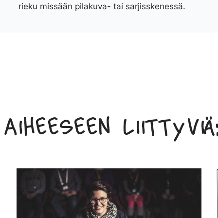
rieku missään pilakuva- tai sarjisskenessä.
Aiheeseen liittyviä: