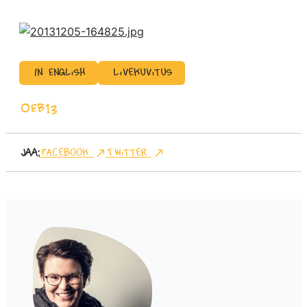
In English
Livekuvitus
OEB13
Jaa:
Facebook
Twitter