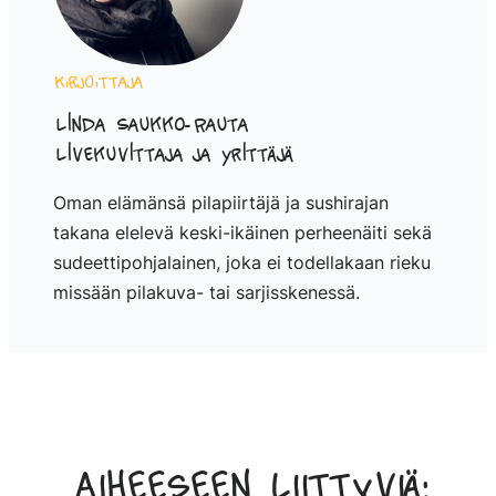
Kirjoittaja
Linda Saukko-Rauta
Livekuvittaja ja yrittäjä
Oman elämänsä pilapiirtäjä ja sushirajan
takana elelevä keski-ikäinen perheenäiti sekä
sudeettipohjalainen, joka ei todellakaan rieku
missään pilakuva- tai sarjisskenessä.
Aiheeseen liittyviä: