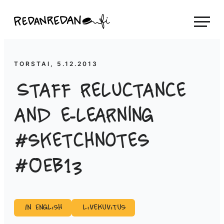
Siirry
Linda Saukko-Rauta, Redanredan Oy
suoraan
Livekuvitusta
sisältöön
ja
piirrosvideoita
TORSTAI, 5.12.2013
Staff reluctance
and e-learning
#sketchnotes
#OEB13
In English
Livekuvitus