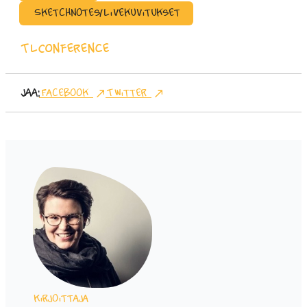
Sketchnotes/Livekuvitukset
TLConference
Jaa:
Facebook
Twitter
Kirjoittaja