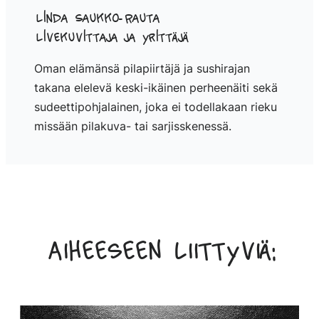
Linda Saukko-Rauta
Livekuvittaja ja yrittäjä
Oman elämänsä pilapiirtäjä ja sushirajan
takana elelevä keski-ikäinen perheenäiti sekä
sudeettipohjalainen, joka ei todellakaan rieku
missään pilakuva- tai sarjisskenessä.
Aiheeseen liittyviä: