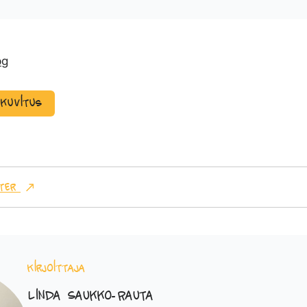
ekuvitus
ter
Kirjoittaja
Linda Saukko-Rauta