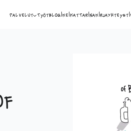
Palvelut
Työt
Blogi
Keikat
Tarina
Kirja
Yhteysti
of