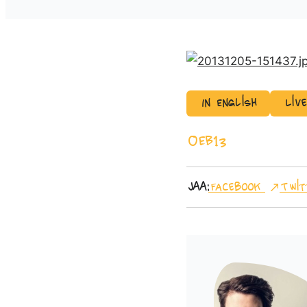
In English
Liv
OEB13
Jaa:
Facebook
Twit