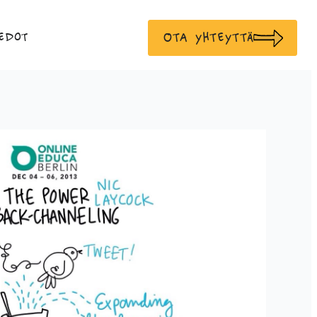
Ota yhteyttä
edot