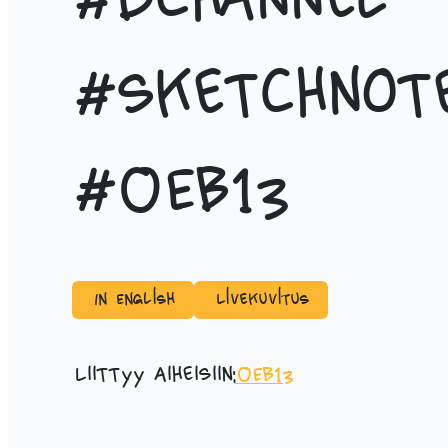
#bchannel
#sketchnot
#OEB13
In English
Livekuvitus
Liittyy aiheisiin:
OEB13