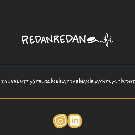
Linda
Saukko-
Rauta,
Redanredan
Oy
Palvelut
Työt
Blogi
Keikat
Tarina
Kirja
Yhteystiedot
Instagram
LinkedIn