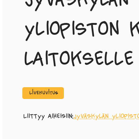
Jyväskylän
yliopiston k
laitokselle
Livekuvitus
Liittyy aiheisiin:
Jyväskylän yliopist