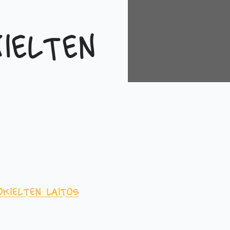
ielten
o
Kielten laitos