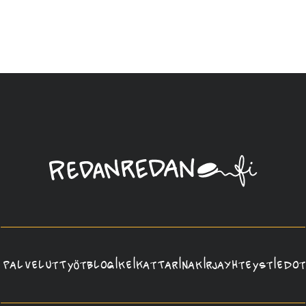
Linda
Saukko-
Rauta,
Redanredan
Oy
Palvelut
Työt
Blogi
Keikat
Tarina
Kirja
Yhteystiedot