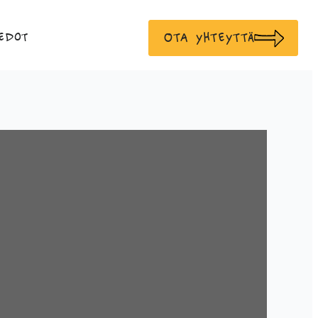
Ota yhteyttä
edot