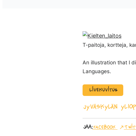
T-paitoja, kortteja,
An illustration that I
Languages.
Livekuvitus
Jyväskylän yliop
Jaa:
Facebook
Twit