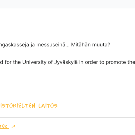
 kangaskasseja ja messuseinä… Mitähän muuta?
 did for the University of Jyväskylä in order to promote t
isto
Kielten laitos
ter