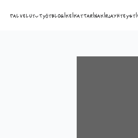
Palvelut
Työt
Blogi
Keikat
Tarina
Kirja
Yhteysti