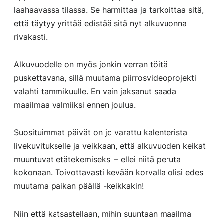
laahaavassa tilassa. Se harmittaa ja tarkoittaa sitä,
että täytyy yrittää edistää sitä nyt alkuvuonna
rivakasti.
Alkuvuodelle on myös jonkin verran töitä
puskettavana, sillä muutama piirrosvideoprojekti
valahti tammikuulle. En vain jaksanut saada
maailmaa valmiiksi ennen joulua.
Suosituimmat päivät on jo varattu kalenterista
livekuvitukselle ja veikkaan, että alkuvuoden keikat
muuntuvat etätekemiseksi – ellei niitä peruta
kokonaan. Toivottavasti kevään korvalla olisi edes
muutama paikan päällä -keikkakin!
Niin että katsastellaan, mihin suuntaan maailma