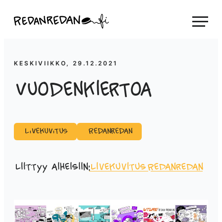
Siirry
Linda Saukko-Rauta, Redanredan Oy
suoraan
Livekuvitusta
sisältöön
ja
piirrosvideoita
KESKIVIIKKO, 29.12.2021
Vuodenkiertoa
Livekuvitus
Redanredan
Liittyy aiheisiin:
Livekuvitus
Redanredan