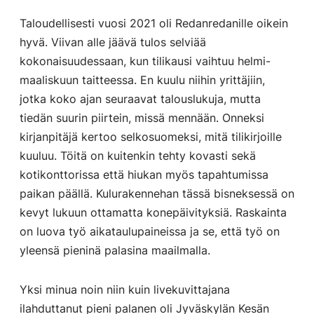
Taloudellisesti vuosi 2021 oli Redanredanille oikein
hyvä. Viivan alle jäävä tulos selviää
kokonaisuudessaan, kun tilikausi vaihtuu helmi-
maaliskuun taitteessa. En kuulu niihin yrittäjiin,
jotka koko ajan seuraavat talouslukuja, mutta
tiedän suurin piirtein, missä mennään. Onneksi
kirjanpitäjä kertoo selkosuomeksi, mitä tilikirjoille
kuuluu. Töitä on kuitenkin tehty kovasti sekä
kotikonttorissa että hiukan myös tapahtumissa
paikan päällä. Kulurakennehan tässä bisneksessä on
kevyt lukuun ottamatta konepäivityksiä. Raskainta
on luova työ aikataulupaineissa ja se, että työ on
yleensä pieninä palasina maailmalla.
Yksi minua noin niin kuin livekuvittajana
ilahduttanut pieni palanen oli Jyväskylän Kesän