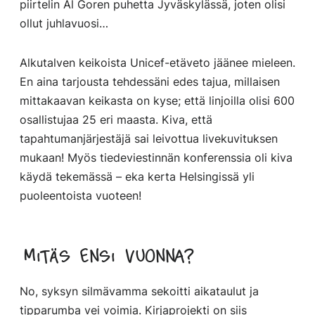
piirtelin Al Goren puhetta Jyväskylässä, joten olisi
ollut juhlavuosi…
Alkutalven keikoista Unicef-etäveto jäänee mieleen.
En aina tarjousta tehdessäni edes tajua, millaisen
mittakaavan keikasta on kyse; että linjoilla olisi 600
osallistujaa 25 eri maasta. Kiva, että
tapahtumanjärjestäjä sai leivottua livekuvituksen
mukaan! Myös tiedeviestinnän konferenssia oli kiva
käydä tekemässä – eka kerta Helsingissä yli
puoleentoista vuoteen!
Mitäs ensi vuonna?
No, syksyn silmävamma sekoitti aikataulut ja
tipparumba vei voimia. Kirjaprojekti on siis