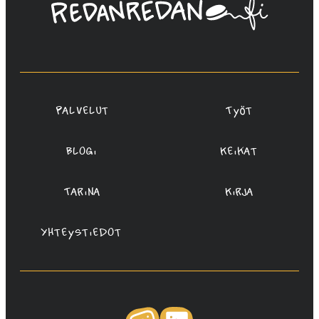
Linda
Saukko-
Rauta,
Redanredan
Oy
Palvelut
Työt
Blogi
Keikat
Tarina
Kirja
Yhteystiedot
Instagram
LinkedIn